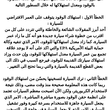
بالوقود ومعدل استهلاكها له خلال السطور التالية
الخطأ الاول : استهلاك الوقود يتوقف على العمر الافتراضي
للسيارة :
أحد أبرز المقولات الشائعة والخاطئة والتي تتردد على كل من
اقترب من خطوة شراء سيارة جديدة هو أنه كل ما زاد عمر
السيارة، كما زاد معدل استهلاكها للوقود، الامر الذي تنفيه وكالة
حماية البيئة الأمريكية EPA والتي اكد على أنه لا يوجد علاقة
تجمع بين عمر السيارة معدل استهلاكها للوقود، وإن حدث وزاد
استهلاك سيارتك القديمة للوقود، فيرجع السبب في ذلك الى
بعض القطع القديمة بالسيارة والتي ربما تحتج الى التغيير .
الخطأ الثاني : ترك السيارة لتسخينها يحسّن من استهلاك الوقود
ربما كانت هذه المعلومة صحيحة منذ وقت مضى، وذلك نتيجة
لاستخدام الكربوريتر، ولكن الآن اصبحت معظم السيارات تعتمد
على انظمة حقن الوقود بصورة مباشرة المباشرة ، الامر الذي
يجعل السيارة جاهزة للاستخدام بسرعة كبيرة وفور تشغيل
السيارة ، الامر الذي لا يجعل السيارة في حاجة الى التسخين