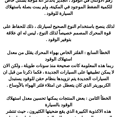
رقم الأوكتان في الوقود ، الجدير بالذكر انه موجه بشكل خاص
للكمية الضغط الموجود في المكينة، ولم يمت بصلة باستهلاك
السيارة للوقود .
لذلك ينصح باستخدام النوع الصحيح لسيارتك ، ذلك للحفاظ على
قوة المحرك المصمم خصيصاً لذلك النوع ، ليس له اي علاقة
بتوفير الوقود .
الخطأ السابع : الفلتر الخاص بهواء المحرك يقلل من معدل
استهلاك الوقود
ربما هذه المعلومة كانت صحيحة منذ سونات طويلة ، ولكن الان
لا يمكن تطبيقها على السيارات الجديدة ، فكما ذكرنا من قبل ان
السيارات الجديدة يتم تزويدها بنظام حقن للوقود يستبدل
الكربوريتر الذي كان يتعطل عن امتلاء فلتر الهواء بالأوساخ .
الخطأ الثامن : بعض المنتجات يمكنها تحسين معدل استهلاك
الوقود بالسيارة
هذه الاكذوبة الكبيرة الذي يقع ضحيتها الكثيرون ، حيث تنتشر