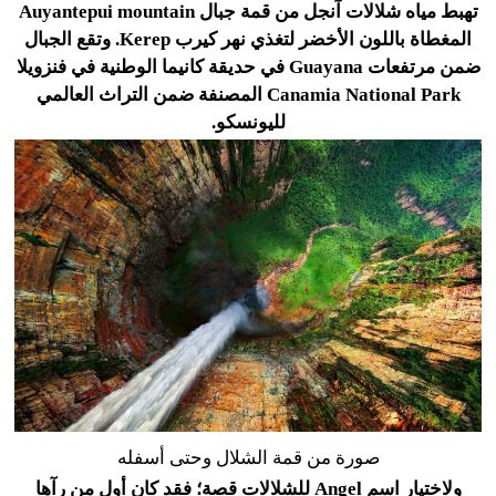
تهبط مياه شلالات آنجل من قمة جبال Auyantepui mountain
المغطاة باللون الأخضر لتغذي نهر كيرب Kerep. وتقع الجبال
ضمن مرتفعات Guayana في حديقة كانيما الوطنية في فنزويلا
Canamia National Park المصنفة ضمن التراث العالمي
لليونسكو.
صورة من قمة الشلال وحتى أسفله
ولاختيار اسم Angel للشلالات قصة؛ فقد كان أول من رآها