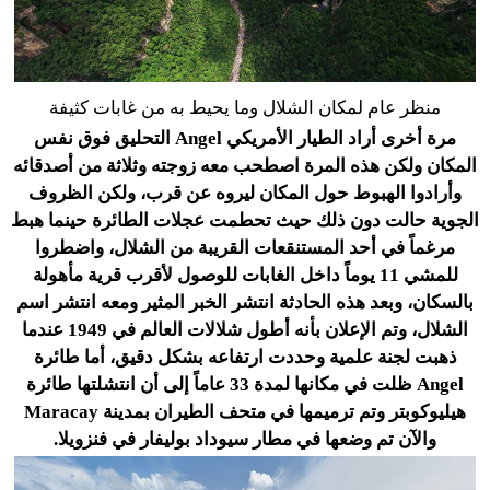
منظر عام لمكان الشلال وما يحيط به من غابات كثيفة
مرة أخرى أراد الطيار الأمريكي Angel التحليق فوق نفس
المكان ولكن هذه المرة اصطحب معه زوجته وثلاثة من أصدقائه
وأرادوا الهبوط حول المكان ليروه عن قرب، ولكن الظروف
الجوية حالت دون ذلك حيث تحطمت عجلات الطائرة حينما هبط
مرغماً في أحد المستنقعات القريبة من الشلال، واضطروا
للمشي 11 يوماً داخل الغابات للوصول لأقرب قرية مأهولة
بالسكان، وبعد هذه الحادثة انتشر الخبر المثير ومعه انتشر اسم
الشلال، وتم الإعلان بأنه أطول شلالات العالم في 1949 عندما
ذهبت لجنة علمية وحددت ارتفاعه بشكل دقيق، أما طائرة
Angel ظلت في مكانها لمدة 33 عاماً إلى أن انتشلتها طائرة
هيليوكوبتر وتم ترميمها في متحف الطيران بمدينة Maracay
والآن تم وضعها في مطار سيوداد بوليفار في فنزويلا.