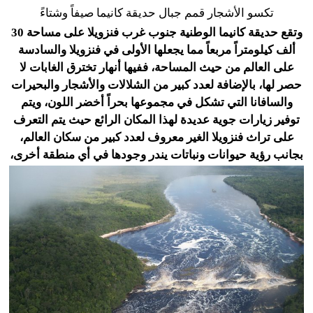
تكسو الأشجار قمم جبال حديقة كانيما صيفاً وشتاءً
وتقع حديقة كانيما الوطنية جنوب غرب فنزويلا على مساحة 30
ألف كيلومتراً مربعاً مما يجعلها الأولى في فنزويلا والسادسة
على العالم من حيث المساحة، ففيها أنهار تخترق الغابات لا
حصر لها، بالإضافة لعدد كبير من الشلالات والأشجار والبحيرات
والسافانا التي تشكل في مجموعها بحراً أخضر اللون، ويتم
توفير زيارات جوية عديدة لهذا المكان الرائع حيث يتم التعرف
على تراث فنزويلا الغير معروف لعدد كبير من سكان العالم،
بجانب رؤية حيوانات ونباتات يندر وجودها في أي منطقة أخرى،