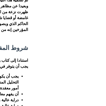
تم تسمية هذا التي
وبعيدا عن مظاهر 
ظهرت نزعة من الم
غامضة أو قضايا شا
الحاكم الذي وبصو
المؤرخين إنه من ه
شروط المف
استنادا إلى كتاب 
يجب أن يتوفر في 
يجب أن يكون
التحليل الم
أمور معقدة.
أن يفهم معاني وتفاسي
دراية عالية 
دراية عالية ب