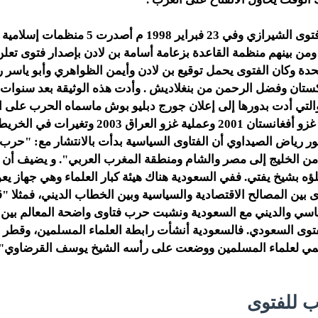
بعد 107 عاما من فتوى الشيرازي وفي 23 فبراير 1998 م أص
من بينهم منظمة القاعدة بزعامة أسامة بن لادن بإصدار فتوى تعلن
تحدة وكان الفتوى يحمل توقيع بن لادن وأيمن الظواهري وأبو ياسر
ستان وفضل الرحمن من بنغلاديش . وأدت هذه الوثيقة بعد سنوات
 سبتمبر 2001 والتي أدت بدورها إلى إعلان جورج دبليو بوش ماسماه الحرب عل
الحرب إلى عملية غزو أفغانستان 2001 وعملية غزو العراق 3
من الخليج إلى مصر والشام ومنطقة المغرب العربي". و يضيف أن "
ه بشيخ يفتي. ففي السعودية هناك هيئة كبار العلماء وهي جهاز يع
ى بين المصالح الاقتصادية والسياسية وبين الخطاب الديني، فمثلا
سي والديني مع السعودية ونشبت حرب فتاوى واضحة المعالم بين ج
توى السعودي. فالسعودية أنشأت رابطة العلماء المسلمين، وقطر 
المي لعلماء المسلمين ووضعت على رأسه الشيخ يوسف القرضاوي".
ب للفتوى