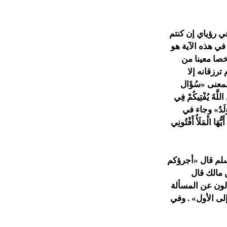
ي رؤياي إن كنتم
في هذه الآية هو
خصا معينا من
ترزقانه إلا
معنى «سُؤَال
هُ يُفْتِيكُمْ فِي
هَا وَلَدٌ» وجاء في
لْمَلَأُ أَفْتُونِي
سلم قال «أجرؤكم
ن مالك قال
لون عن المسألة
إلى الأول» . وفي