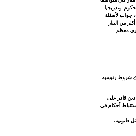
تيار كان متواضعا
كوم. وتدريجيا
د جواب لأسئلة
ثر من التيار
يرى معظم
ناك شروط رئيسية
دين قادر على
ستنباط أحكام في