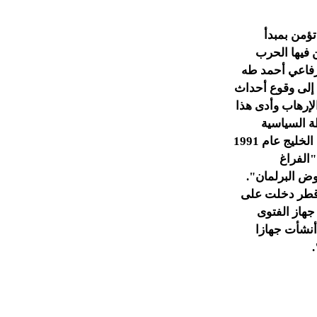
درت 5 منظمات إسلامية تؤمن بمبدأ
 فيها الحرب
 رفاعي أحمد طه
 إلى وقوع أحداث
ى الإرهاب وأدى هذا
200 وتغيرات في الخريطة السياسية
للعالم. يقول الدكتور رياض الصيداوي أن الفتاوى السياسية بدأت بالانتشار مع: "حرب الخليج عام 1991
الفراغ
وض البرلمان".
 "قطر دخلت على
هاز الفتوى
أنشأت جهازا