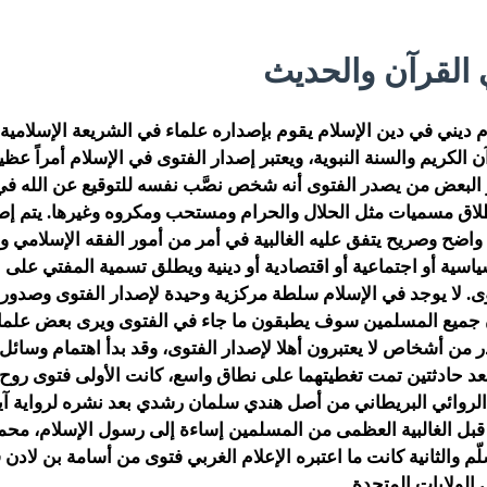
 القرآن والحديث
ديني في دين الإسلام يقوم بإصداره علماء في الشريعة الإسلامية
 الكريم والسنة النبوية، ويعتبر إصدار الفتوى في الإسلام أمراً عظي
ر البعض من يصدر الفتوى أنه شخص نصَّب نفسه للتوقيع عن الله في
إطلاق مسميات مثل الحلال والحرام ومستحب ومكروه وغيرها. يتم إص
واضح وصريح يتفق عليه الغالبية في أمر من أمور الفقه الإسلامي 
ياسية أو اجتماعية أو اقتصادية أو دينية ويطلق تسمية المفتي عل
ى. لا يوجد في الإسلام سلطة مركزية وحيدة لإصدار الفتوى وصدور ف
 جميع المسلمين سوف يطبقون ما جاء في الفتوى ويرى بعض علما
من أشخاص لا يعتبرون أهلا لإصدار الفتوى، وقد بدأ اهتمام وسائل ا
د حادثتين تمت تغطيتهما على نطاق واسع، كانت الأولى فتوى روح ا
 دم الروائي البريطاني من أصل هندي سلمان رشدي بعد نشره لرواية آ
قبل الغالبية العظمى من المسلمين إساءة إلى رسول الإسلام، محمد
الولايات المتحدة.