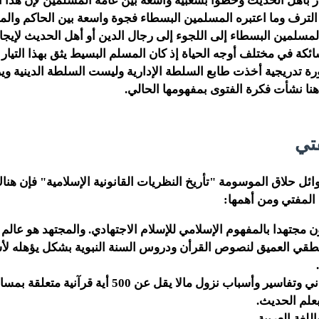
ار بأهل الحديث وحظوا بشعبية واسعة بين عامة المسلمين لإن هذا ال
الترف وما اعتبره المسلمين البسطاء فجوة واسعة بين الحاكم والمح
سلمين البسطاء إلى اللجوء إلى رجال الدين أو أهل الحديث لإيجا
ئكة في مختلف أوجه الحياة إذ كان المسلم البسيط يثق بهذا التيار أك
رة تدريجية أخذت طابع السلطة الإدارية وليست السلطة الدينية و
نا نشأت فكرة الفتوى بمفهومها الحالي.
تي
وائل حلاق الموسومة "تأريخ النظريات القانونية الإسلامية" فإن ه
المفتي ومن أهمها:
 مجتهدا بالمفهوم الإسلامي للإسلام الاجتهادي. والمجتهد هو عالم 
نطقي العميق لنصوص القرأن ودروس السنة النبوية بشكل يؤهله لأ
ر وأسباب نزول مالا يقل عن 500 أية قرآنية متعلقة بمسائل قانونية.
بعلم الحديث.
اللغة العربية.