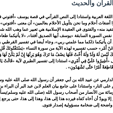
لقرآن والحديث
للغة العربية واستنادا إلى النص القرآني في قصة يوسف «أفتوني ف
وا أضغاث أحلام وما نحن بتأويل الأحلام بعالمين» أن معنى «أفتوني» 
ستفيد منه» والفتوى في العقيدة الإسلامية هي تعبير عما وهب الله ش
 نفس السورة السابقة «يوسف أيها الصديق أفتنا», «لا يأتيكما طعام 
بل أن يأتيكما ذلكما مما علمني ربي». وجاء أيضا في تفسير القرطبي ب
ة عَنْ أَمْر» حسب تفسيره لهذه الآية من سورة النساء «يَسْتَفْتُونَكَ قُلِ اللَّ
َلَكَ لَيْسَ لَهُ وَلَدٌ وَلَهُ أُخْتٌ فَلَهَا نِصْفُ مَا تَرَكَ وَهُوَ يَرِثُهَا إِنْ لَمْ يَكُنْ لَ
يرُوا عَلَيَّ فِي أَمْرِي» استنادا إلى تفسير الطبري لآية «قَالَتْ يَا أَيُّهَا ا
اطِعَةً أَمْرًا حَتَّى تَشْهَدُونِ» .
الدارمي عن عبيد الله بن أبي جعفر أن رسول الله صلى الله عليه و
على النار» واستنادا على جامع بيان العلم لابن عبد البر أن البراء ب
ئة من الأنصار من أصحاب رسول الله (صلى الله عليه وسلم)يسأ
لا ويودّ أن أخاه كفاه فيرده هذا إلى هذا، وهذا إلى هذا، حتى يرجع 
ة واضحة إلى ضخامة مسؤولية إصدار فتوى.