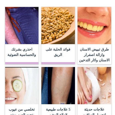
طرق تبييض الاسنان
فوائد الحلبة على
احذري بشرتك
وازالة اصفرار
الريق
والحساسية الضوئية
الاسنان واثار التدخين
علاجات حديثة
5 علاجات طبيعية
تخلصي من عيوب
لتجميل الساقين
لإزالة الوشم
تحت العين بهذه