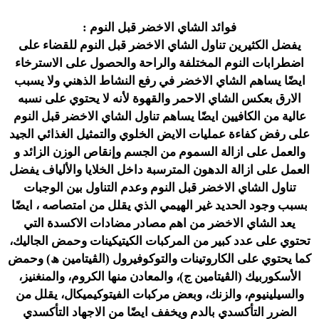
فوائد الشاي الاخضر قبل النوم :
يفضل الكثيرين تناول الشاي الاخضر قبل النوم للقضاء على
اضطرابات النوم المختلفة والراحة والحصول على الاسترخاء
ايضًا يساهم الشاي الاخضر في رفع النشاط الذهني ولا يسبب
الارق بعكس الشاي الاحمر والقهوة لأنه لا يحتوي على نسبه
عالية من الكافيين ايضًا يساهم تناول الشاي الاخضر قبل النوم
على رفض كفاءة عمليات الايض الخلوي والتمثيل الغذائي الجيد
والعمل على ازالة السموم من الجسم وإنقاص الوزن الزائد و
العمل على ازالة الدهون المترسبة داخل الخلايا والألياف يفضل
تناول الشاي الاخضر قبل النوم وعدم التناول بين الوجبات
بسبب وجود الحديد غير الهيمي الذي يقلل من امتصاصه ، ايضًا
يعد الشاي الاخضر من اهم مصادر مضادات الاكسدة التي
تحتوي على عدد كبير من المركبات الكيتيكينات وحمض الجاليك،
كما يحتوي على الكاروتينات والتوكوفيرول (الڤيتامين ھ) وحمض
الأسكوربيك (الڤيتامين ج)، والمعادن منها الكروم، والمنغنيز،
والسيلينيوم، والزنك، وبعض مركبات الفيتوكيميكال، يقلل من
الضرر التأكسدي بالدم ويخفف ايضًا من الاجهاد التأكسدي