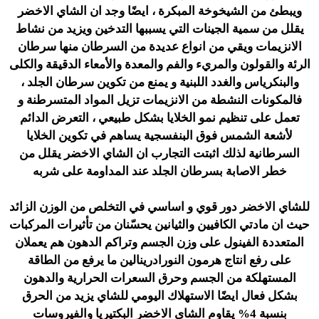
ويبطئ من الشيخوخة المبكرة ، ايضًا وجد ان الشاي الاخضر
يقلل من سمية الجينات التي يسببها التدخين ويزيد من نشاط
الانزيمات ويقي من انواع عديدة من السرطان منها سرطان
الرئة والقولون والمريء والفم والمعدة والأمعاء الدقيقة والكلى
والبنكرياس والغدد اللبنية و يمنع من تكوين سرطان الجلد ،
فالمكونات النشطة من الانزيمات تزيل المواد المتسرطنة و
تعمل على تنظيم نمو الخلايا بشكل طبيعي ، التعرض الدائم
لأشعة الشمس فوق البنفسجية يساهم في تكوين الخلايا
السرطانية لذلك اثبتت التجارب ان الشاي الاخضر يقلل من
خطر الاصابة بسرطان الجلد عند المداومة على شربه
للشاي الاخضر دور قوي و اساسي في التخلص من الوزن الزائد
حيث ان مادتي الكافيين والثيانين يحسّنان من تأثيرات المركبات
المتعددة الفينول على وزن الجسم وتراكم الدهون هم يعملان
على رفع انتاج هرمون النورادرينالين ما يرفع من الطاقة
المستهلكة من الجسم وحرق السعرات الحرارية والدهون
بشكل فعال ايضًا الاستهلاك اليومي للشاي يزيد من الحرق
بنسبة 4% يقاوم الشاي الاخضر البكتيريا والفيروسات