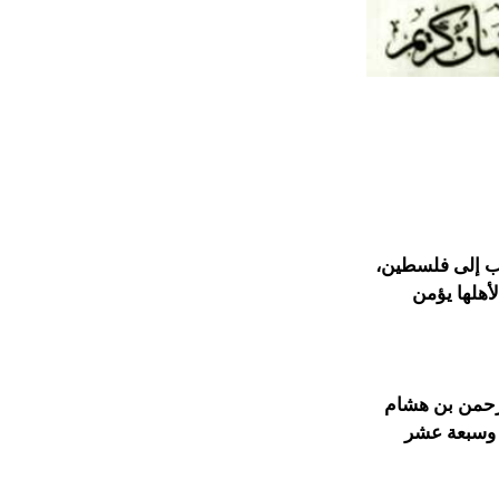
 عمر بن الخطاب إلى فلسطين،
أهلها يؤمن
ق 28 نوفمبر 1023م ، بويع عبد الرحمن بن هشام
د وسبعة عشر