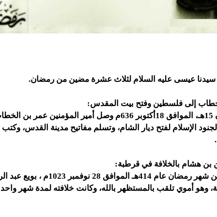
 سيدنا عيسى عليه السلام لثلاث عشرة مضين من رمضان.
طاب إلى فلسطين وفتح بيت المقدس:
في 13 من رمضان 15هـ، الموافق 18أكتوبر 636م وصل أمير المؤمنين
جنود الإسلام لفتح ديار الشام، وتسلم مفاتيح مدينة القدس، وكتب ل
ن بن هشام بالخلافة في قرطبة:
في الثالث عشر من شهر رمضان عام 414هـ المواف
ة، وهو أموي تلقب بالمستظهر بالله، وكانت خلافته لمدة شهر واح