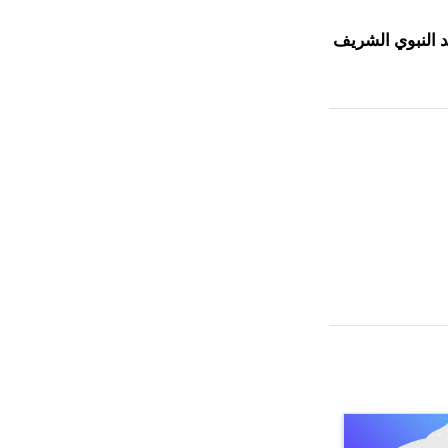
فق 5 نوفمبر 1481م تعرض المسجد النبوي الشريف