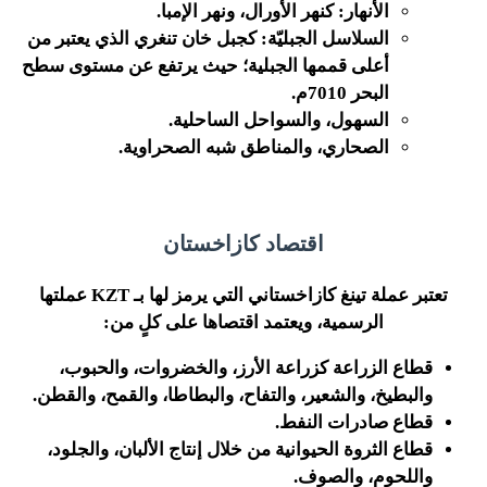
الأنهار: كنهر الأورال، ونهر الإمبا.
السلاسل الجبليّة: كجبل خان تنغري الذي يعتبر من
أعلى قممها الجبلية؛ حيث يرتفع عن مستوى سطح
البحر 7010م.
السهول، والسواحل الساحلية.
الصحاري، والمناطق شبه الصحراوية.
اقتصاد كازاخستان
تعتبر عملة تينغ كازاخستاني التي يرمز لها بـ KZT عملتها
الرسمية، ويعتمد اقتصاها على كلٍ من:
قطاع الزراعة كزراعة الأرز، والخضروات، والحبوب،
والبطيخ، والشعير، والتفاح، والبطاطا، والقمح، والقطن.
قطاع صادرات النفط.
قطاع الثروة الحيوانية من خلال إنتاج الألبان، والجلود،
واللحوم، والصوف.