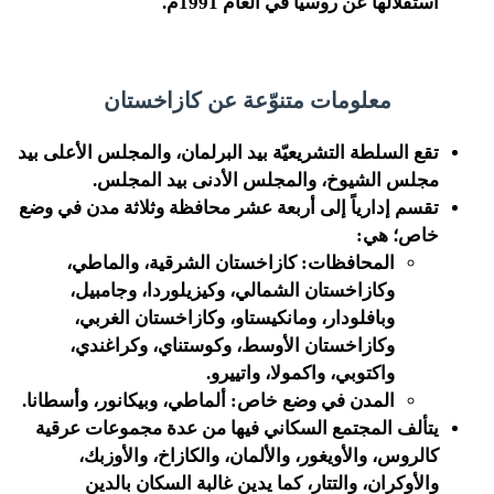
استقلالها عن روسيا في العام 1991م.
معلومات متنوّعة عن كازاخستان
تقع السلطة التشريعيّة بيد البرلمان، والمجلس الأعلى بيد
مجلس الشيوخ، والمجلس الأدنى بيد المجلس.
تقسم إدارياً إلى أربعة عشر محافظة وثلاثة مدن في وضع
خاص؛ هي:
المحافظات: كازاخستان الشرقية، والماطي،
وكازاخستان الشمالي، وكيزيلوردا، وجامبيل،
وبافلودار، ومانكيستاو، وكازاخستان الغربي،
وكازاخستان الأوسط، وكوستناي، وكراغندي،
واكتوبي، واكمولا، واتييرو.
المدن في وضع خاص: ألماطي، وبيكانور، وأسطانا.
يتألف المجتمع السكاني فيها من عدة مجموعات عرقية
كالروس، والأويغور، والألمان، والكازاخ، والأوزبك،
والأوكران، والتتار، كما يدين غالبة السكان بالدين