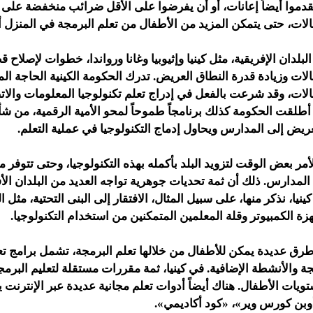
يقدموا أيضاً إعانات، أو أن يفرضوا على الأقل ضرائب منخفضة على ت
الات، حتى يتمكن المزيد من الأطفال من تعلم البرمجة في المنزل 
بلدان الإفريقية، مثل كينيا وإثيوبيا وغانا ورواندا، خطوات لإصلاح ق
لات وزيادة قدرة النطاق العريض. تدرك الحكومة الكينية الحاجة المت
الات، وقد شرعت بالفعل في إدراج تعلم تكنولوجيا المعلومات والا
 أطلقت الحكومة كذلك برنامجاً طموحاً لمحو الأمية الرقمية، من ش
يض إلى المدارس ويحاول إدماج التكنولوجيا في عملية التعلم.
مر بعض الوقت لتزويد البلد بأكمله بهذه التكنولوجيا، وحتى تتوفر مو
 المدارس. ذلك أن ثمة تحديات جوهرية تواجه العديد من البلدان الأ
كينيا، نذكر منها، على سبيل المثال، الافتقار إلى البنى التحتية، مثل
زة الكمبيوتر وقلة المعلمين المتمكنين من استخدام التكنولوجيا.
ق عديدة يمكن للأطفال من خلالها تعلم البرمجة، تشمل برامج ت
والأنشطة الإضافية. في كينيا، ثمة مقررات مستقلة لتعليم البرمج
ت الأطفال. هناك أيضاً أدوات تعلم مجانية عديدة عبر الإنترنت 
وبن كورس وير»، «كود أكاديمي».