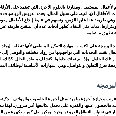
لأعمال المستقبل، ومقارنةً بالعلوم الأخرى التي تعتمد على الأرقا
ت الأطفال الإبداعية. على سبيل المثال، يعتمد تدريس الرياضيات ف
 وهي طريقة عفا عليها الزمن، وتسهم في تثبيط إبداع الأطفال. يقوم
رارها، تماما مثل الببغاء. تُظهر أبحاث عدة أن التلقين طريقة غير ف
ة تطبيق ما تعلمه.
د البرمجة على اكتساب مهارة التفكير المنطقي لأنها تتطلب إيجاد 
فال تقييم التحديات التي يواجهونها من زوايا مختلفة والتوصل إلى 
بار تلك الحلول، وإذا لم تفلح، حاولوا اكتشاف مصادر الخلل. كذلك
رمجة يعزز التعاون والتواصل، وهي المهارات الأساسية لوظائف المس
لبرمجة
إنترنت وحيازة أجهزة رقمية -مثل أجهزة الحاسوب والهواتف الذكية
لك فالحصول عليها والقدرة على تحمل تكاليفها أمر ضروري. لهذا يت
ار في تقنيات النطاق العريض، بحيث يمكن نقل كميات كبيرة من الب