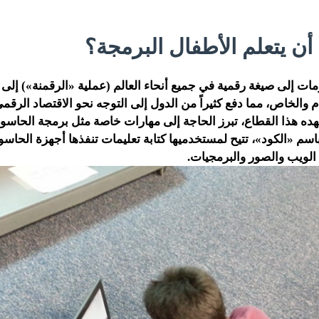
أن يتعلم الأطفال البرمجة؟
ات إلى صيغة رقمية في جميع أنحاء العالم (عملية «الرقمنة») إلى زي
 والخاص، مما دفع كثيراً من الدول إلى التوجه نحو الاقتصاد الرقمي
ده هذا القطاع، تبرز الحاجة إلى مهارات خاصة مثل برمجة الحاسو
اسم «الكود»، تتيح لمستخدميها كتابة تعليمات تنفذها أجهزة الحاس
لويب والصور والبرمجيات.