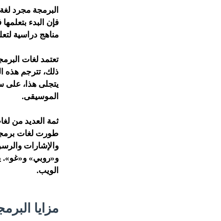
البرمجة مجرد لغة
فإن البدء بتعلمها
مناهج دراسية لتعليم ال
ذلك، تترجم هذه ا
يتجلى هذا، على س
الموسيقى.
ثمة العديد من لغا
طورت لغات برمجة 
والإشارات والرسوم
و«روبي» و«غو». ي
الويب.
مزايا البرمج