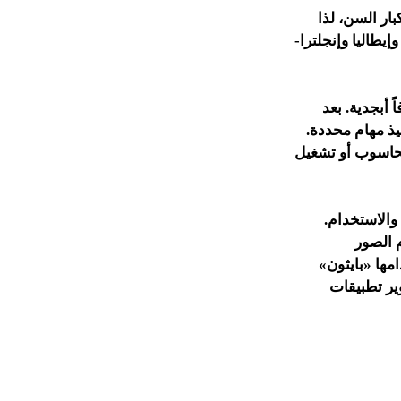
ار السن، لذا
يطاليا وإنجلترا-
رقام حروفاً أبجدية. بعد
ذ مهام محددة.
لحاسوب أو تشغيل
والاستخدام.
 الصور
مها «بايثون»
ير تطبيقات