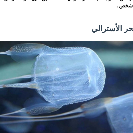
 شخص .