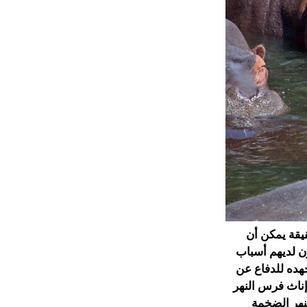
قيقة يمكن أن
ن لديهم أسباب
جهده للدفاع عن
إناث فرس النهر
لنهر الضخمة