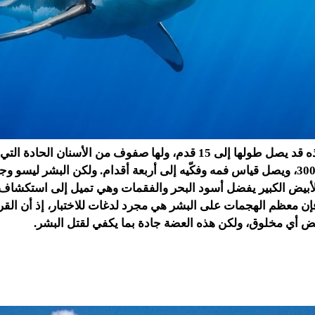
أسماك القرش هذه قد يصل طولها إلى 15 قدم، ولها صفوف من الأسنان الح
ويصل عددها إلى 300، ويصل قياس فمه وفكّيه إلى أربعة أقدام. ولكن البشر ليسو
بيض الكبير يفضل أسود البحر والفقمات وهي تميل إلى استكشاف ب
 فإن معظم الهجمات على البشر هي مجرد لدغات للاختبار، إذ أن ال
عض أي مخلوق، ولكن هذه العضة جادة بما يكفي لقتل البشر.