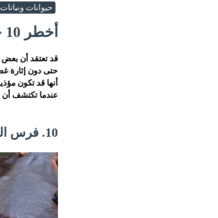
حيوانات ونباتات
أخطر 10 حيوانات في العالم
قد تعتقد أن بعض ه
حتى دون إثارة غضب
عندما تكتشف أن ا
10. فرس البحر أو البرنيق