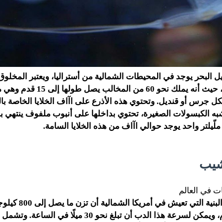
يل البحر يوجد في المحيطات الشمالية من أستراليا، ويعتبر المخلوق
الأخطر في العالم، حيث أنه يملك نحو 60 م
 جرس أو قنديل. وتحتوي هذه الأذرع على اآاف الخلايا الخاصة باللد
به الكبسولات الصغيرة، تحتوي بداخلها على أنبوب ملفوف ينتهي
ملّيلتر واحد يوجد حوالي اآاف من هذه الخلايا السامة.
يمكن لهذه الدببة البنية التي 
طولها إلى 8 أقدام، ويمكن لسرعة هذا الدب أن تبلغ نحو 30 مي