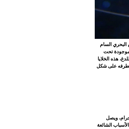
 البحري السام
ن المخالب يصل طولها إلى 15 قدم وهي موجودة تحت
غ، هذه الخلايا
 بطرفه على شكل
تعيش في أمريكا الشمالية أن تزن ما يصل إلى 800 كيلوجرام، ويصل
لًا في الساعة. وتشمل الأسباب الشائعة