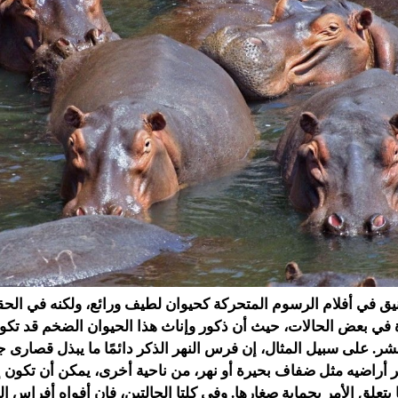
نيق في أفلام الرسوم المتحركة كحيوان لطيف ورائع، ولكنه في الح
اة في بعض الحالات، حيث أن ذكور وإناث هذا الحيوان الضخم قد تكو
ر. على سبيل المثال، إن فرس النهر الذكر دائمًا ما يبذل قصارى 
ر أراضيه مثل ضفاف بحيرة أو نهر، من ناحية أخرى، يمكن أن تكون 
ا يتعلق الأمر بحماية صغارها. وفي كلتا الحالتين، فإن أفواه أفراس ا