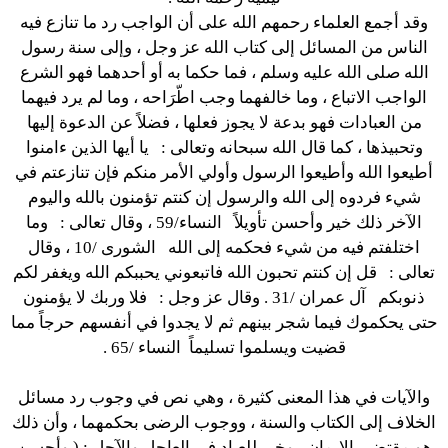
وقد أجمع العلماء رحمهم الله على أن الواجب رد ما تنازع فيه
الناس من المسائل إلى كتاب الله عز وجل ، وإلى سنة رسول
الله صلى الله عليه وسلم ، فما حكما به أو أحدهما فهو الشرع
الواجب الاتباع ، وما خالفهما وجب اطّرَاحه ، وما لم يرد فيهما
من العبادات فهو بدعة لا يجوز فعلها ، فضلاً عن الدعوة إليها
وتحبيذها ، كما قال الله سبحانه وتعالى :
يا أيها الذين ءامنوا
أطيعوا الله وأطيعوا الرسول وأولي الأمر منكم فإن تنازعتم في
شيء فردوه إلى الله والرسول إن كنتم تؤمنون بالله واليوم
الآخر ذلك خير وأحسن تأويلاً
النساء/59 ، وقال تعالى :
وما
اختلفتم فيه من شيء فحكمه إلى الله
الشورى /10 ، وقال
تعالى :
قل إن كنتم تحبون الله فاتبعوني يحببكم الله ويغفر لكم
ذنوبكم
آل عمران /31 . وقال عز وجل :
فلا وربك لا يؤمنون
حتى يحكموك فيما شجر بينهم ثم لا يجدوا في أنفسهم حرجاً مما
قضيت ويسلموا تسليماً
النساء /65 .
والآيات في هذا المعنى كثيرة ، وهي نص في وجوب رد مسائل
الخلاف إلى الكتاب والسنة ، ووجوب الرضى بحكمهما ، وأن ذلك
هو مقتضى الإيمان ، وخير للعباد في العاجل والآجل : ( وأحسن