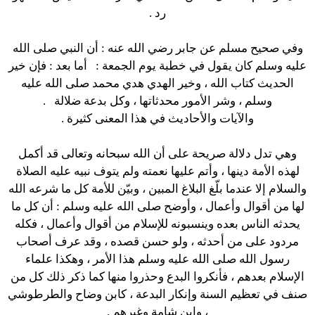
رد
.
وفي صحيح مسلم عن جابر رضي الله عنه :
أن النبي صلى الله
عليه وسلم كان يقول في خطبة يوم الجمعة : أما بعد : فإن خير
الحديث كتاب الله ، وخير الهدي هدي محمد صلى الله عليه
وسلم ، وشر الأمور محدثاتها ، وكل بدعة ضلالة
.
والآيات والأحاديث في هذا المعنى كثيرة .
وهي تدل دلالة صريحة على أن الله سبحانه وتعالى قد أكمل
لهذه الأمة دينها ، وأتم عليها نعمته ولم يتوف نبيه عليه الصلاة
والسلام إلا عندما بلّغ البلاغ المبين ، وبيّن للأمة كل ما شرعه الله
لها من أقوال وأعمال ، وأوضح صلى الله عليه وسلم : أن كل ما
يحدثه الناس بعده وينسبونه للإسلام من أقوال وأعمال ، فكله
مردود على من أحدثه ، ولو حسن قصده ، وقد عرف أصحاب
رسول الله صلى الله عليه وسلم هذا الأمر ، وهكذا علماء
الإسلام بعدهم ، فأنكروا البدع وحذروا منها كما ذكر ذلك كل من
صنف في تعظيم السنة وإنكار البدعة ، كابن وضاح والطرطوشي
، وابن شامة وغيرهم .