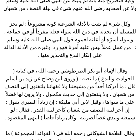
وفيه التصريح منه بأنه لم يثبت عن النبي صلى الله عليه وسلم
ولا عن أصحابه رضي الله عنهم شيء في ليلة النصف من شعبان
.
وكل شيء لم يثبت بالأدلة الشرعية كونه مشروعاً ؛ لم يجز
للمسلم أن يحدثه في دين الله سواء فعله مفرداً أو في جماعة ،
وسواء أسرّه أو أعلنه لعموم قول النبي صلى الله عليه وسلم
:
من عمل عملاً ليس عليه أمرنا فهو رد
وغيره من الأدلة الدالة
على إنكار البدع والتحذير منها .
وقال الإمام أبو بكر الطرطوشي رحمه الله ، في كتابه (
الحوادث والبدع ) ما نصه : ( وروى ابن وضاح عن زيد بن أسلم
قال : ما أدركنا أحداً من مشيختنا ولا فقهائنا يلتفتون إلى النصف
من شعبان ، ولا يلتفتون إلى حديث مكحول ، ولا يرون لها فضلاً
على ما سواها ، وقيل لابن أبي مليكة : إن زياداً النميري يقول :
إن أجر ليلة النصف من شعبان كأجر ليلة القدر ، فقال : لو
سمعته وبيدي عصاً لضربته . وكان زياداً قاصاً ) انتهى المقصود .
وقال العلامة الشوكاني رحمه الله في ( الفوائد المجموعة ) ما