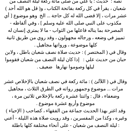
نصه :
حديث : يا علي من صلى مائة ركعة ليلة النصف من
شعبان ، يقرأ في كل ركعة بفاتحة الكتاب ، و( قل هو الله أحد )
عشر مرات ، إلا قضى الله له كل حاجة ... الخ
وهو موضوع [ أي
مكذوب على النبي صلى الله عليه وسلم ] ، وفي ألفاظه -
المصرحة بما يناله فاعلها من الثواب - ما لا يمتري إنسان له
تمييز في وضعه ، ورجاله مجهولون ، وقد روي من طريق ثانية
كلها موضوعة ، ورواتها مجاهيل .
وقال في ( المختصر ) : حديث صلاة نصف شعبان باطل ، ولابن
حبان من حديث علي :
إذا كان ليلة النصف من شعبان فقوموا
ليلها وصوموا نهارها
ضعيف .
وقال في ( اللآلئ ) :
مائة ركعة في نصف شعبان بالإخلاص عشر
مرات
... موضوع وجمهور رواته في الطرق الثلاث ، مجاهيل
وضعفاء ، قال :
واثنتا عشرة ركعة بالإخلاص ثلاثين مرة
،
موضوع
وأربع عشرة
موضوع .
وقد اغتر بهذا الحديث جماعة من الفقهاء ، كصاحب ( الإحياء )
وغيره ، وكذا من المفسرين ، وقد رويت صلاة هذه الليلة - أعني
: ليلة النصف من شعبان - على أنحاء مختلفة كلها باطلة