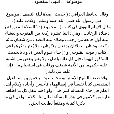
موضوعة ، .. انتهى المقصود .
وقال الحافظ العراقي : ( حديث : صلاة ليلة النصف ، موضوع
على رسول الله صلى الله عليه وسلم ، وكذب عليه ) .
وقال الإمام النووي في كتاب ( المجموع ) : ( الصلاة المعروفة بـ
: صلاة الرغائب ، وهي : اثنتا عشرة ركعة بين المغرب والعشاء
ليلة أول جمعة من رجب ، وصلاة ليلة النصف من شعبان مائة
ركعة ، وهاتان الصلاتان بدعتان منكرتان ، ولا يُغتر بذكرهما في
كتاب ( قوت القلوب ) و ( إحياء علوم الدين ) ، ولا بالحديث
المذكور فيهما ، فإن كل ذلك باطل ، ولا يغتر ببعض من اشتبه
عليه حكمهما من الأئمة فصنف ورقات في استحبابهما ، فإنه
غلط في ذلك ) .
وقد صنف الشيخ الإمام أبو محمد عبد الرحمن بن إسماعيل
المقدسي كتاباً نفيساً في إبطالهما ، فأحسن وأجاد ، وكلام أهل
العلم في هذه المسألة كثير جداً ، ولو ذهبنا ننقل كل ما اطّلعنا
عليه من كلامهم في هذه المسألة لطال بنا الكلام ، ولعل في ما
ذكرنا كفاية ومقنعاً لطالب الحق .