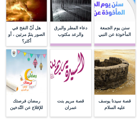
سنن يوم الجمعة
دعاء المطر والبرق
هل أنّ النفخ في
المأخوذة عن النبي
والرعد مكتوب
الصور يتمّ مرتين ، أو
أكثر؟
قصة سيدنا يوسف
قصة مريم بنت
رمضان فرصتك
عليه السلام
عمران
للإقلاع عن التّدخين