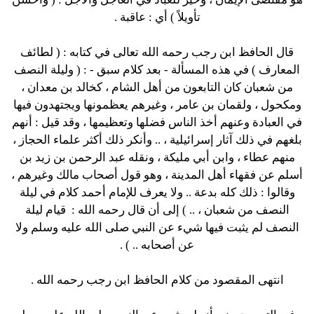
تأويلاً ) أي : عاقبة .
قال الحافظ ابن رجب رحمه الله تعالى في كتابه : ( لطائف
المعارف ) في هذه المسألة - بعد كلام سبق - : ( وليلة النصف
من شعبان كان التابعون من أهل الشام ، كخالد بن معدان ،
ومكحول ، ولقمان بن عامر ، وغيرهم يعظمونها ويجتهدون فيها
في العبادة وعنهم أخذ الناس فضلها وتعظيمها ، وقد قيل : أنهم
بلغهم في ذلك آثار إسرائيلية ، .. وأنكر ذلك أكثر علماء الحجاز ،
منهم عطاء ، وابن أبي مليكة ، ونقله عبد الرحمن بن زيد بن
أسلم عن فقهاء أهل المدينة ، وهو قول أصحاب مالك وغيرهم ،
وقالوا : ذلك كله بدعة .. ولا يعرف للإمام أحمد كلام في ليلة
النصف من شعبان ، .. ) إلى أن قال رحمه الله : قيام ليلة
النصف لم يثبت فيها شيء عن النبي صلى الله عليه وسلم ولا
عن أصحابه .. ) .
انتهى المقصود من كلام الحافظ ابن رجب رحمه الله .