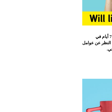
نعلم ان الاعمار بيد الخالق ولكن أظهرت دراسة أن أولئك الذين تناولوا طعامًا حارة 6-7 أيام في
الحار بصرف النظر عن عوامل
ي.