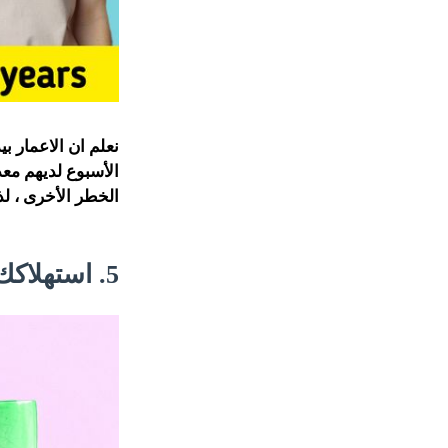
الخطر الأخرى ، ل
5. استهلاكك للسكر سينخفض.