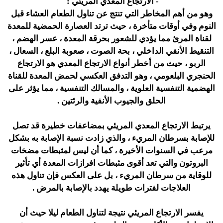
- الارتجاع المعدي المريئي :
وهو من أهم المخاطر التي تنتج عن تناول الطعام العشاء قبل
النوم وفي أوقات متأخرة ، حيث ترتد العصارة الحمضية للمعدة
لقناة المرئ مما يؤدي للشعور بحرقة المعدة ، عسر الهضم ،
التنقيط الأنفي الداخلي ، بحة الصوت ، صعوبة البلع ، السعال ،
الربو ، حيث من أخطر أنواع الارتجاع المعدي هو الارتجاع
الحنجري البلعومي ، وهو التدفق العكسي لحمض المعدة للقناة
الهضمية التنفسية العلوية ، والمسالك التنفسية ، مما يؤثر على
الحلق والجيوب الأنفية والرئتين .
يرتبط الارتجاع المعدي المريئي بمضاعفات خطيرة قد تصل
للإصابة بسرطان المريء ، والذي زادت نسبة الإصابة به بشكل
مرعب في السنوات الأخيرة ، كما أن ليس لمثبطات مضخات
البروتون والتي تعد أقوى مثبطات افرازات المعدة أي تأثير
للوقاية من سرطان المريء ، بل على العكس فإن تناول هذه
العلاجات لفترات طويلة يهدد بالإصابة بالمرض .
يفسر الارتجاع المريئي نتيجة لتناول الطعام ليلا حيث أن