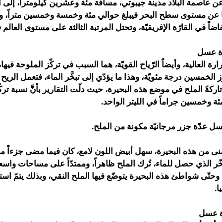
 عاصمة البلاد مدينة جيبوتي، مسافة مئة وعشرين كيلومتراً، إلى ال
ها عن مستوى سطح البحر فيبلغ حوالي مئة وخمسة وخمسين متراً، وله
فاضاً في القارّة الإفريقيّة، وتحتل المرتبة الثالثة على مستوى العالم
ة عسل
رة العالية، وأيضاً الرّياح القويّة، هما السبب في تركّز الملوحة فيها،
ز الخمسين درجة مئويّة، وهذا ما يؤدّي إلى تبخَّر الماء، فتعمل الريح
اركةً الملح في موضع هذه البحيرة، حيث دلّت التقارير بأنَّ نسبة تر
ثمئة وخمسين جراماً في الليتر الواحد.
ل عدّة جزر مرجانيّة مكونة من الملح.
منى من هذه البحيرة، سهل أبيض اللون لامع، كان فيما مضى جزءاً من
لتبخّر الذي حصل للماء، تُرك الملح ظاهراً، وممتدّاً على مساحات واس
، وحتّى شواطئ هذه البحيرة يتوضّع فيها الملح النقي، وبذلك يتمّ است
ا.
ة عسل