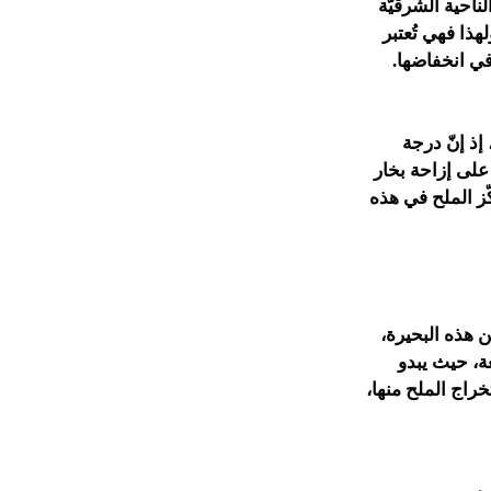
ناحية الشرقيّة
ذا فهي تُعتبر
 في انخفاضها.
 إذ إنّ درجة
 على إزاحة بخار
كّز الملح في هذه
 هذه البحيرة،
عة، حيث يبدو
خراج الملح منها،