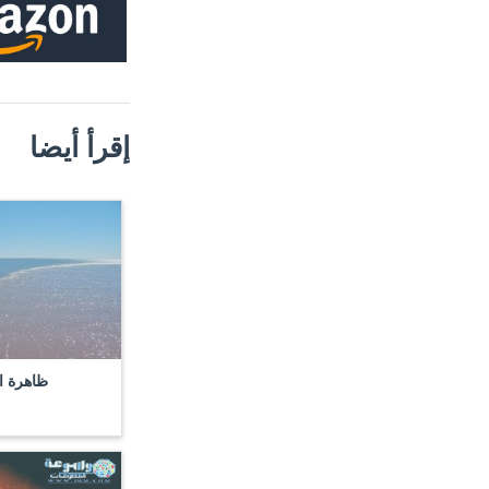
إقرأ أيضا
ظاهرة ا