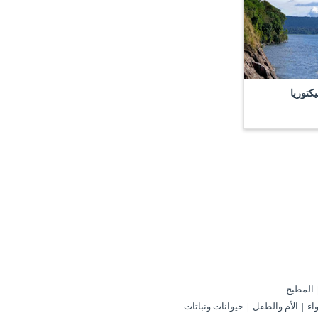
كتوريا
المطبخ
اء
الأم والطفل
حيوانات ونباتات