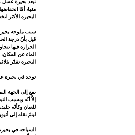
تبعد بحيرة عسل عن
منها، أمّا انخفاض
البحيرة الأكثر انخ
سبب ملوحة بحير
قيل بأنّ درجة الحرا
الحرارة فيها تتجاو
الماء عن المكان، ت
البحيرة تقدّر بثلا
توجد في بحيرة عس
يقع إلى الجهة الي
إلاَّ أنّه وبسبب ا
للعيان وكأنّه جليد
ليتمّ نقله إلى أثيوبي
السياحة في بحير