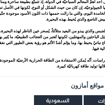
أحد أهمّ المعالم السياحيّة في الدولة، إذ تتمتّع بطبيعة ساحرة وم
ا الجيولوجيّة، إن كان من حيث الشكل أو النوع، لكونها في الأصل 
الخامدة اليوم، والتي ما زالت حممها ذات اللون الأسود موجودة حتّى 
بيض الناصع والذي يُحيط بهذه البحيرة.
بس والذي يبدو من البعيد متلألئاً، يُسحر عين الناظر لهذه البحيرة،
ِبَل الباحثين والمهتمّين، لكونها تُعتبر من العجائب الطبيعيّة. ما يُثير ب
 نباتيّ يحيط بها، وما يؤلم أشدّ الألم هو رؤية بعض الطيور التي نف
ية فيها.
اسات، أنّه يُمكن الاستفادة من الطاقة الحرارية الأرضيّة الموجودة
ها توليد طاقة كهربائيّة كبيرة.
واقع أمازون