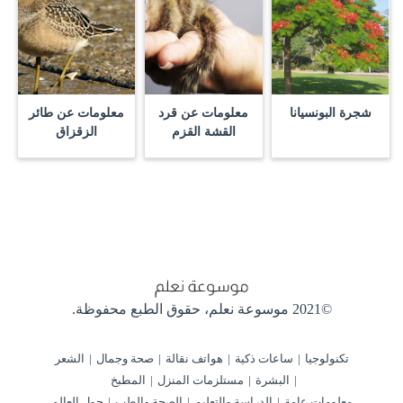
شجرة البونسيانا
معلومات عن قرد
معلومات عن طائر
القشة القزم
الزقزاق
©2021 موسوعة نعلم،
حقوق الطبع محفوظة.
تكنولوجيا
ساعات ذكية
هواتف نقالة
صحة وجمال
الشعر
البشرة
مستلزمات المنزل
المطبخ
معلومات عامة
الدراسة والتعليم
الصحة والطب
حول العالم