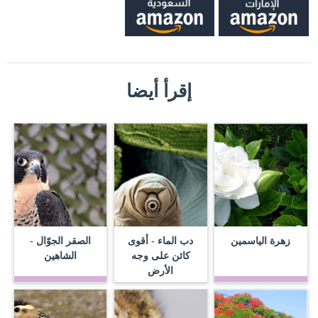
إقرأ أيضا
زهرة الياسمين
دب الماء - أقوى
الصقر الجوّال -
كائن على وجه
الشاهين
الأرض