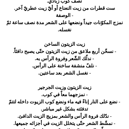
نصف كوب زبادي.
ست قطرات من زيت النعناع أو أيّ زيت عطريّ آخر.
- الوصفة
نمزج المكوّنات جيداً ونضعها على الشعر مدة نصف ساعة ثمّ
نغسله.
زيت الزيتون الساخن
- نسخّن أربع ملاعق من زيت الزيتون حتّى يصبح دافئاً.
- ندلّك الشّعر وفروة الرأس به.
- نلفّ منشفة ساخنة على الرأس.
- نغسل الشعر بعد ساعتين.
زيت الزيتون وزيت الجرجير
- نمزجهما معاً في كوب.
- نضع على النار إناءً فيه ماء ونضع كوب الزيوت داخله لتتمّ
تدفئته بشكل غير مباشر.
- ندّلك فروة الرأس والشعر بمزيج الزيت الدافئ.
- نمشّط الشعر حتّى يتخلل الزيت في أجزائه جميعها.