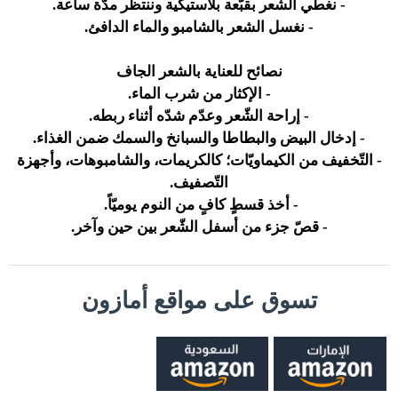
- نغطّي الشعر بقبّعة بلاستيكية وننتظر مدّة ساعة.
- نغسل الشعر بالشامبو والماء الدافئ.
نصائح للعناية بالشعر الجاف
- الإكثار من شرب الماء.
- إراحة الشّعر وعدّم شدّه أثناء ربطه.
- إدخال البيض والبطاطا والسبانخ والسمك ضمن الغذاء.
- التّخفيف من الكيماويّات؛ كالكريمات، والشامبوهات، وأجهزة
التّصفيف.
- أخذ قسطٍ كافٍ من النوم يوميّاً.
- قصّ جزء من أسفل الشّعر بين حين وآخر.
تسوق على مواقع أمازون