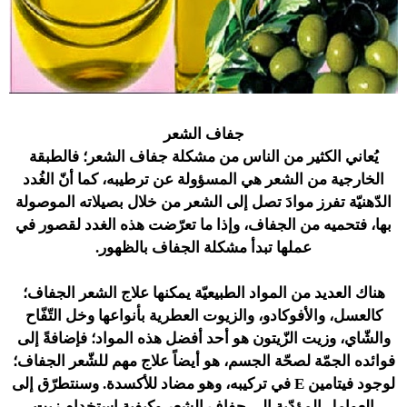
جفاف الشعر
يُعاني الكثير من الناس من مشكلة جفاف الشعر؛ فالطبقة
الخارجية من الشعر هي المسؤولة عن ترطيبه، كما أنّ الغُدد
الدّهنيّة تفرز موادَ تصل إلى الشعر من خلال بصيلاته الموصولة
بها، فتحميه من الجفاف، وإذا ما تعرّضت هذه الغدد لقصور في
عملها تبدأ مشكلة الجفاف بالظهور.
هناك العديد من المواد الطبيعيّة يمكنها علاج الشعر الجفاف؛
كالعسل، والأفوكادو، والزيوت العطرية بأنواعها وخل التّفّاح
والشّاي، وزيت الزّيتون هو أحد أفضل هذه المواد؛ فإضافةً إلى
فوائده الجمّة لصحّة الجسم، هو أيضاً علاج مهم للشّعر الجفاف؛
لوجود فيتامين E في تركيبه، وهو مضاد للأكسدة. وسنتطرّق إلى
العوامل المؤدّية إلى جفاف الشعر وكيفية استخدام زيت