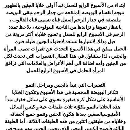
ابتداء من الأسبوع الرابع للحمل تبدأ أولى خلايا الجنين بالظهور
نتيجة انقسام البويضة الملقحة في جدار الرحم.تبقى البويضة
ملتصقة في جدار الرحم أسفل قناة تسمى قناة الفالوب ،
بانتظار نموها و تزايدها.من الناحية البيولوجية ، يلاحظ تمدد
الرحم في الاسبوع الرابع للحمل و تصبح خلاياه أكثر مرونة من
قبل وذلك لاعتبارها تستعد لاحتواء الجنين طيلة فترة
الحمل.يمكن في هذا الأسبوع التحدث عن تغيرات تصيب المرأة
والجنين ، لذا سنتناول في هذا المقال التغييرات التي تحدث لكل
من الجنين وأمه اضافة الى أهم الأعراض والعلامات التي ترافق
المرأة الحامل في الاسبوع الرابع للحمل.
التغييرات التي تبدأ بالجنين ومراحل النمو
تتكاثر البويضة المخصبة في هذا الأسبوع وتتكون الخلايا
الأساسية على شكل كرة صغيرة تحتوي على سائل خفيف.تبدأ
هذه الخلايا بالنمو مكوّنة ثلاث طبقات حية و كيس السائل
الأمنيوسيالصغير، بعدها يتكون الجنين وتنمو جميع أعضائه
وخلاياه من طبقتين اثنتين من هذه الطبقات الثلاثة ، أما الطبقة
الثالثة فتصبح الكيس المحي الذي يحمي الجنين وهو يسبح في