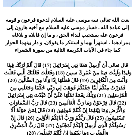
بعث الله تعالى نبيه موسى عليه السلام لدعوة فرعون و قومه
إلى عبادة الله ، فسار موسى عليه السلام مع أخيه هارون إلى
فرعون عله يستجيب لنداء الحق ، و ما إن قابلاه و بلاغاه
بمرادهما ، استهزأ بهما و استنكر ما يقولان، و دار بينهما الحوار
كما جاء في الآيات الكريمة التالية من سورة الشعراء
قال تعالى
أَنْ أَرْسِلْ مَعَنَا بَنِي إِسْرَائِيلَ (17) قَالَ أَلَمْ نُرَبِّكَ فِينَا
وَلِيدًا وَلَبِثْتَ فِينَا مِنْ عُمُرِكَ سِنِينَ (18) وَفَعَلْتَ فَعْلَتَكَ الَّتِي فَعَلْتَ
وَأَنْتَ مِنَ الْكَافِرِينَ (19) قَالَ فَعَلْتُهَا إِذًا وَأَنَا مِنَ الضَّالِّينَ (20)
فَفَرَرْتُ مِنْكُمْ لَمَّا خِفْتُكُمْ فَوَهَبَ لِي رَبِّي حُكْمًا وَجَعَلَنِي مِنَ
الْمُرْسَلِينَ (21) وَتِلْكَ نِعْمَةٌ تَمُنُّهَا عَلَيَّ أَنْ عَبَّدْتَ بَنِي إِسْرَائِيلَ
(22) قَالَ فِرْعَوْنُ وَمَا رَبُّ الْعَالَمِينَ (23) قَالَ رَبُّ السَّمَاوَاتِ
وَالْأَرْضِ وَمَا بَيْنَهُمَا إِنْ كُنْتُمْ مُوقِنِينَ (24) قَالَ لِمَنْ حَوْلَهُ أَلَا
تَسْتَمِعُونَ (25) قَالَ رَبُّكُمْ وَرَبُّ آبَائِكُمُ الْأَوَّلِينَ (26) قَالَ إِنَّ
رَسُولَكُمُ الَّذِي أُرْسِلَ إِلَيْكُمْ لَمَجْنُونٌ (27) قَالَ رَبُّ الْمَشْرِقِ
وَالْمَغْرِبِ وَمَا بَيْنَهُمَا إِنْ كُنْتُمْ تَعْقِلُونَ (28)