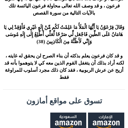
فرعون ، و قد وصف الله تعالى محاولة فرعون اليائسة تلك
بالآيات التالية من سورة القصص
وَقَالَ فِرْعَوْنُ يَا أَيُّهَا الْمَلَأُ مَا عَلِمْتُ لَكُم مِّنْ إِلَهٍ غَيْرِي فَأَوْقِدْ لِي يَا
هَامَانُ عَلَى الطِّينِ فَاجْعَل لِّي صَرْحًا لَّعَلِّي أَطَّلِعُ إِلَى إِلَهِ مُوسَى
وَإِنِّي لَأَظُنُّهُ مِنَ الْكَاذِبِينَ (38)
و قد كان فرعون يعلم بذكئه أن بناء الصرح لن يحقق له غايته ،
لكنه أراد بذلك أن يتغفل القوم الذين معه كي لا يتوهموا بأنه قد
أزيح عن عرش الربوبية ، فقد كان ذلك مجرد أسلوب للمراوغة
فقط
تسوق على مواقع أمازون