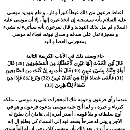
اغتاظ فرعون من ذلك غيظاً كبيراً و ثار ، و قام بتهديد موسى
عليه السلام بأنه سيسجنه إن اتخذ غيره إلهاً ، إلا أن موسى عليه
السلام لم يبل بذلك التهديد و قال لفرعون بأنه سيأتيء له بشيء
و معجزة تدل على صدقه و صدق نبوته، فجاء له موسى
بمعجزتي العصا و اليد
جاء وصف ذلك في الآيات الكريمة التالية
قَالَ لَئِنِ اتَّخَذْتَ إِلَهًا غَيْرِي لَأَجْعَلَنَّكَ مِنَ الْمَسْجُونِينَ (29) قَالَ
أَوَلَوْ جِئْتُكَ بِشَيْءٍ مُبِينٍ (30) قَالَ فَأْتِ بِهِ إِنْ كُنْتَ مِنَ الصَّادِقِينَ
(31) فَأَلْقَى عَصَاهُ فَإِذَا هِيَ ثُعْبَانٌ مُبِينٌ (32) وَنَزَعَ يَدَهُ فَإِذَا هِيَ
بَيْضَاءُ لِلنَّاظِرِينَ (33)
عندما رأى فرعون و قومه تلك المعجزات على يد موسى ، نملكه
كبرياء و حيرة ، و لما ألح عليه موسى بدعوة فرعون و هو في
أوج سلطانه و ملأ قومه ، أصدر أمره إلى هامان أن يطبخ له
الآجر و يبني له صرحاً يصعد فيه إلى السماء كي يطلع إل إله
موسى ، و أردف بعد ذلك بأن موسى كاذب في ان له إلهاً سوى