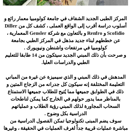
المركز الطبى الجديد الشفاف في جامعة كولومبيا معمار رائع و
أسلوب دراسة أقرب إلى الواقع العملى ، كشف كل من Diller
Scofidio و Renfro و بالتعاون مع شركة Gensler المعمارية ،
عن خططهم لبناء جديد مذهل في المركز الطبي بجامعة
كولومبيا في مرتفعات واشنطن ونيويورك .
و صرحت بأن ذلك المبني الجديد سيتكون من 14 طابقا للتعليم
الطبي والدراسات العليا.
المدهش في ذلك المبني و الذي سيميزة عن غيرة من المباني
التعليمة المختلفة إنه سيكون كل جدرانه من الزجاج المتين و
ذلك في الطوابق جميعها مما يُتيح للطلاب جميعها الاستمتاع
بالمناظر مما يدور حولهم في الخارج كما يمكن لناطحات
السحاب المجاورة لذلك المبني رؤية الطلاب و عملياتهم
الدراسية بكل وضوح .
سوف يضم المبنى تكنولوجيا تمكن الفصول الدراسية من
مباشرة عمليات قريبة جداً لغرف العمليات في الحقيقة ، وغيرها