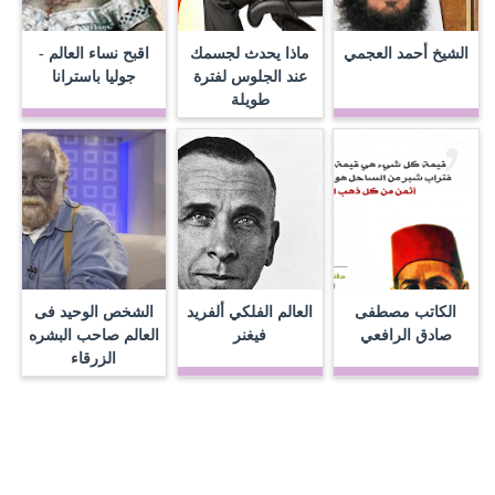
الشيخ أحمد العجمي
ماذا يحدث لجسمك
اقبح نساء العالم -
عند الجلوس لفترة
جوليا باسترانا
طويلة
الكاتب مصطفى
العالم الفلكي ألفريد
الشخص الوحيد فى
صادق الرافعي
فيغنر
العالم صاحب البشره
الزرقاء