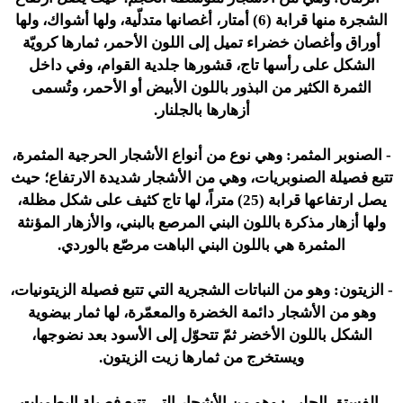
الشجرة منها قرابة (6) أمتار، أغصانها متدلّية، ولها أشواك، ولها
أوراق وأغصان خضراء تميل إلى اللون الأحمر، ثمارها كرويّة
الشكل على رأسها تاج، قشورها جلدية القوام، وفي داخل
الثمرة الكثير من البذور باللون الأبيض أو الأحمر، وتُسمى
أزهارها بالجلنار.
- الصنوبر المثمر:
وهي نوع من أنواع الأشجار الحرجية المثمرة،
تتبع فصيلة الصنوبريات، وهي من الأشجار شديدة الارتفاع؛ حيث
يصل ارتفاعها قرابة (25) متراً، لها تاج كثيف على شكل مظلة،
ولها أزهار مذكرة باللون البني المرصع بالبني، والأزهار المؤنثة
المثمرة هي باللون البني الباهت مرصّع بالوردي.
- الزيتون:
وهو من النباتات الشجرية التي تتبع فصيلة الزيتونيات،
وهو من الأشجار دائمة الخضرة والمعمّرة، لها ثمار بيضوية
الشكل باللون الأخضر ثمّ تتحوّل إلى الأسود بعد نضوجها،
ويستخرج من ثمارها زيت الزيتون.
- الفستق الحلبي:
وهو من الأشجار التي تتبع فصيلة البطميات،