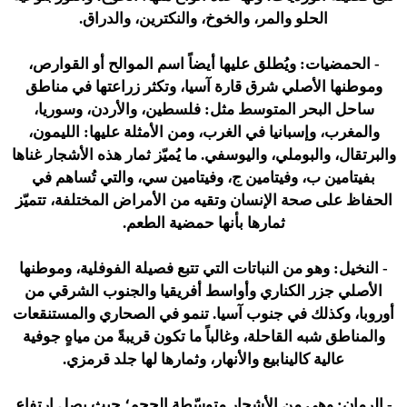
الحلو والمر، والخوخ، والنكترين، والدراق.
- الحمضيات:
ويُطلق عليها أيضاً اسم الموالح أو القوارص،
وموطنها الأصلي شرق قارة آسيا، وتكثر زراعتها في مناطق
ساحل البحر المتوسط مثل: فلسطين، والأردن، وسوريا،
والمغرب، وإسبانيا في الغرب، ومن الأمثلة عليها: الليمون،
والبرتقال، والبوملي، واليوسفي. ما يُميّز ثمار هذه الأشجار غناها
بفيتامين ب، وفيتامين ج، وفيتامين سي، والتي تُساهم في
الحفاظ على صحة الإنسان وتقيه من الأمراض المختلفة، تتميّز
ثمارها بأنها حمضية الطعم.
- النخيل:
وهو من النباتات التي تتبع فصيلة الفوفلية، وموطنها
الأصلي جزر الكناري وأواسط أفريقيا والجنوب الشرقي من
أوروبا، وكذلك في جنوب آسيا. تنمو في الصحاري والمستنقعات
والمناطق شبه القاحلة، وغالباً ما تكون قريبةً من مياهٍ جوفية
عالية كالينابيع والأنهار، وثمارها لها جلد قرمزي.
- الرمان:
وهي من الأشجار متوسّطة الحجم؛ حيث يصل ارتفاع