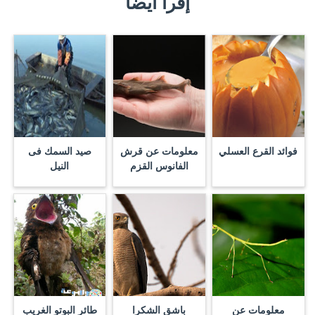
إقرأ أيضا
فوائد القرع العسلي
معلومات عن قرش
صيد السمك فى
الفانوس القزم
النيل
معلومات عن
باشق الشكرا
طائر البوتو الغريب