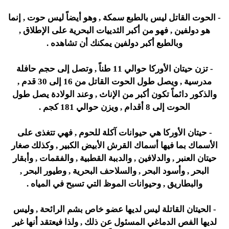
- الحوت القاتل ليس بالطبع سمكة , وهو أيضاً ليس حوت , إنما
هو دولفين , فهو من أكبر الثدييات البحرية على الإطلاق ,
وبالطبع أكبر دولفين يمكنك أن تشاهده .
- تزن حيتان الأوركا حوالي 11 طناً , وتصل إلى حجم حافلة
مدرسية , ويصل طول الحوت القاتل من 16 إلى 30 قدم ,
والذكور دائماً تكون أكبر من الإناث , وعند الولادة يصل طول
الحوت إلى 8 أقدام , ويزن حوالي 181 كجم .
- حيتان الأوركا هي حيوانات آكلة للحوم , فهي تتغذى على
الأسماك بما فيها أسماك القرش الأبيض الكبير , وكذلك صغار
حيتان العنبر , والدلافين , والدببة القطبية , والفقمات , وأبقار
البحر , وأسود البحر , والسلاحف البحرية , وطيور البحر ,
والبطاريق , وحيوانات الموظ التي تسبح في المياه .
- الحيتان القاتلة ليس لديها عضو خاص بشم الرائحة , وليس
لديها الفص الدماغي المسئول عن ذلك , ولذا فيعتقد أنها غير