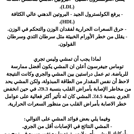
(LDL).
- يرفع الكولسترول الجيد - البروتين الدهني عالي الكثافة
(HDL).
- حرق السعرات الحرارية لفقدان الوزن والتحكم في الوزن.
- يقلل من خطر الأورام الخبيثة مثل سرطان الثدي وسرطان
القولون.
لماذا يجب أن تمشي وليس تجري
توماس جيفرسون أعلن ان المشي يكون أفضل ممارسة
للرياضة. تم عمل دراستين بين المشي والجري وكانت النتيجة
لاحظ أن نفس المقدار من الطاقة المبذولة، ولكن المشي يحد
من مخاطر الإصابة بأمراض القلب بنسبة 9.3٪، في حين انخفض
الجري بنسبة 4.5٪. المشي كان له تأثير أكثر فعالية على عوامل
خطر الاصابة بأمراض القلب من منظور السعرات الحرارية.
وفيما يلي بعض فوائد المشي على التوالي:
- المشي النتائج في الإصابات أقل من الجري.
- بأمكانك المشي بأي ملابس ترتديها مع تغيير سريع في زوج من