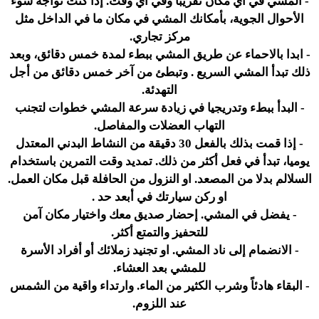
- المشي في أي مكان تقريبا وفي أي وقت. إذا كنت تواجه سوء
الأحوال الجوية، بأمكانك المشي في مكان ما في الداخل مثل
مركز تجاري.
- ابدا بالاحماء عن طريق المشي ببطء لمدة خمس دقائق، وبعد
ذلك تبدأ المشي السريع . وتبطئ من آخر خمس دقائق من أجل
التهدئة.
- البدأ ببطء وتدريجيا في زيادة سرعة المشي خطوات لتجنب
التهاب العضلات والمفاصل.
- إذا قمت بذلك بالفعل 30 دقيقة من النشاط البدني المعتدل
يوميا، تبدأ في فعل أكثر من ذلك. تمديد وقت التمرين باستخدام
السلالم بدلا من المصعد. او النزول من الحافلة قبل مكان العمل.
او ركن سيارتك في أبعد حد .
- يفضل في المشي. إحضار صديق معك واختيار مكان آمن
للتحفيز والتمتع أكثر.
- الانضمام إلى ناد المشي. او تجنيد زملائك أو أفراد الأسرة
للمشي بعد العشاء.
- البقاء هادئاً وشرب الكثير من الماء. وارتداء واقية من الشمس
عند اللزوم.