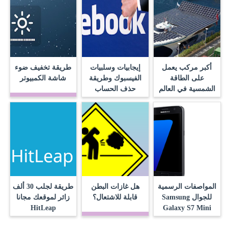
أكبر مركب يعمل
إيجابيات وسلبيات
طريقة تخفيف ضوء
على الطاقة
الفيسبوك وطريقة
شاشة الكمبيوتر
الشمسية في العالم
حذف الحساب
المواصفات الرسمية
هل غازات البطن
طريقة لجلب 30 ألف
للجوال Samsung
قابلة للاشتعال؟
زائر لموقعك مجانا
HitLeap
Galaxy S7 Mini