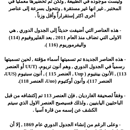
وليست موجوده في الطبيعة , ولكن تم تحضيرها معملياً في
المختبر , غير انها غير مستقرة , وتتحول بسرعة إلى عناصر
أخرى اكثر إستقراراً وأقل وزناً .
- هذه العناصر التي أضيفت حديثاً إلى الجدول الدوري , هي
الاولى التي تضاف منذ العام 2011 , بعد الفليروفيوم (114)
واليفرموريوم (116 ).
- هذه العناصر الجديدة تم تسميتها أسماء مؤقتة , لحين تسميتها
رسمياً في الجدول الدوري , وهم أنون تريوم، (UUT أو العنصر
113) , الأنون بينتيوم ( Uup , العنصر 115 ) , أنون سبتيوم (UUS،
العنصر 117)، وأنون أوكتيوم (Uuo، العنصر 118).
- وفقاً لصحيفة الغارديان , فإن العنصر 113 تم إكتشافه من قبل
الباحثيين اليابنيين , ولذلك فسيصبح العنصر الاول الذي سيتم
الكشف عن إسمه من قارة آسيا .
- وعلى الرغم من إنشاء الجدول الدوري عام 1869 , إلا أن