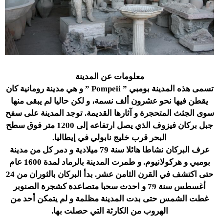
معلومات عن المدينة
تسمى هذه المدينة بومبي ” Pompeii ” و هي مدينة رومانية كان
يقطن فيها نحو عشرون ألف نسمة، و لكن حاليا لم يبقى منها
سوى الجثث المتحجرة و آثارها القديمة. توجد المدينة على سفح
جبل بركان فيزوف الذي يصل ارتفاعه إلى 1200 متر فوق سطح
البحر قرب خليج نابولي في إيطاليا.
عرف البركان نشاطا هائلا سنة 79 ميلادية و دمر كل من مدينة
بومبي و هركولانيوم. و طمرت المدينة بالرماد لمدة 1600 عام
حتى اكتشف في القرن الثامن عشر. بدأ البركان بالثوران من 24
أغسطس سنة 79 و احدث سحبا متصاعدة كشجرة الصنوبر
غطت الشمس حتى بدت المدينة مظلمة و لم يتمكن أحد من
الهروب من الكارثة التي حصلت بها.