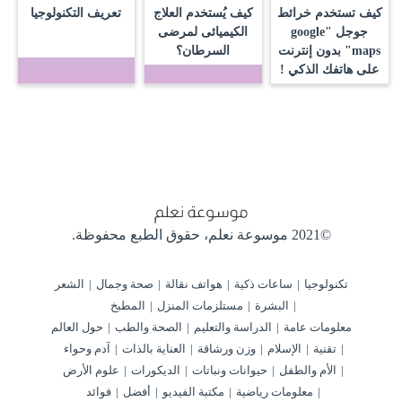
كيف تستخدم خرائط
كيف يُستخدم العلاج
تعريف التكنولوجيا
جوجل "google
الكيميائى لمرضى
maps" بدون إنترنت
السرطان؟
على هاتفك الذكي !
©2021 موسوعة نعلم،
حقوق الطبع محفوظة.
تكنولوجيا
ساعات ذكية
هواتف نقالة
صحة وجمال
الشعر
البشرة
مستلزمات المنزل
المطبخ
معلومات عامة
الدراسة والتعليم
الصحة والطب
حول العالم
تقنية
الإسلام
وزن ورشاقة
العناية بالذات
آدم وحواء
الأم والطفل
حيوانات ونباتات
الديكورات
علوم الأرض
معلومات رياضية
مكتبة الفيديو
أفضل
فوائد