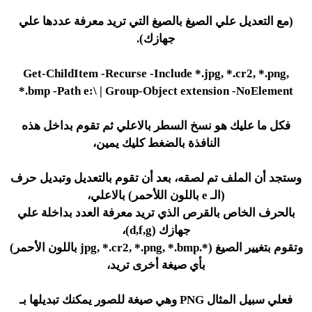
(مع التعديل علي الصيغ بالصيغ التي تريد معرفة عددها علي
جهازك).
Get-ChildItem -Recurse -Include *.
jpg
, *.
cr2
, *.
png
,
*.
bmp
-Path
e
:\ | Group-Object extension -NoElement
فكل ما عليك هو نسخ السطر بالاعلي ثم تقوم بداخل هذه
النافذة بالضغط كليك يمين،
وستجد أن الملف تم لصقه، بعد أن تقوم بالتعديل وتبديل حرف
(
الـ e باللون اللأحمر
) بالاعلي،
بالحرف الخاص بالقرص الذي تريد معرفة العدد بداخلة علي
جهازك (
d,f,g
)،
وتقوم بتغيير الصيغ (*.
bmp
, *.
png
, *.
cr2
, *.
jpg
باللون الأحمر)
بأي صيغة أخرى تريد،
فعلي سبيل المثال PNG وهي صيغة للصور يمكنك تبديلها بـ