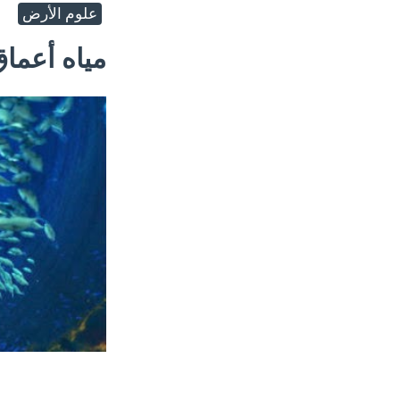
علوم الأرض
مياه أعماق