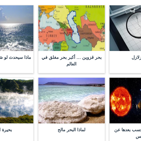
زلازل
بحر قزوين … أكبر بحر مغلق في
ماذا سيحدث لو شر
العالم
حسب بعدها عن
لماذا البحر مالح
بحيرة ا
س