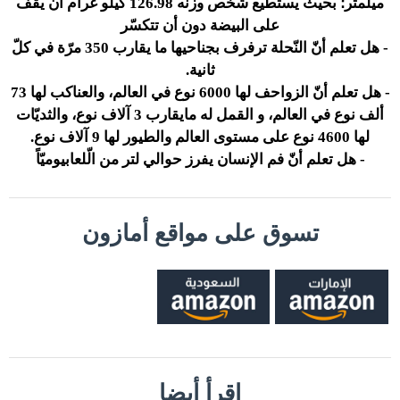
ميلمتر؛ بحيث يستطيع شخص وزنه 126.98 كيلو غرام أن يقف
على البيضة دون أن تتكسّر
-
هل تعلم أنّ النّحلة ترفرف بجناحيها ما يقارب 350 مرّة في كلّ
ثانية.
-
هل تعلم أنّ الزواحف لها 6000 نوع في العالم، والعناكب لها 73
ألف نوع في العالم، و القمل له مايقارب 3 آلاف نوع، والثديّات
لها 4600 نوع على مستوى العالم والطيور لها 9 آلاف نوع.
-
هل تعلم أنّ فم الإنسان يفرز حوالي لتر من الّلعابيوميّاً
تسوق على مواقع أمازون
إقرأ أيضا