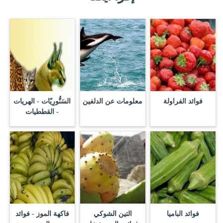
فوائد الفراولة
معلومات عن الدلفين
السَنُّورِيّات - الهريات
- القططيات
فوائد الباميا
التين الشوكي
فاكهة الموز - فوائد