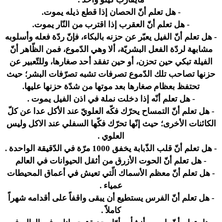
-
هل تعلم أنّ الحصان إذا قطع ذيله يموت.
-
هل تعلم أنّ العقرب إذا اقترب من النّار يموت.
-
هل تعلم أنّ الفيل يعبّر عن حزنه بالبكاء، فإنّ ردّة فعله وأسلوبه
مشابهة لردّة الفعل البشريّة، ألا وهي الدّموع، فمن الظّاهر أنّ
الفيلة تبكي حين تحزن، أو حين تفقد أحد صغارها، وللتّعبير عن
حزنها تصاحب تلك الدّموع تصرفات تشبه تصرّفات البشر؛ حيث
تحتفظ بعظام صغارها بعد موتها من شدّة حزنها عليها.
-
هل تعلم أنّه إذا دخلت نملة في اذن الفيل يموت .
-
هل تعلم أنّ التمساح يحرّك فكّه العلويّ عند الأكل عدا عن كلّ
الكائنات الأخرى؛ حيث إنّها تحرّك فكّها السفلي عند الاكل وليس
العلوي .
-
هل تعلم أنّ قلب الذّبابة يخفق 1000 مرّة في الدّقيقة الواحدة .
-
هل تعلم أنّ الحوت الأزرق من أثقل الحيوانات في العالم
-
هل تعلم أنّ معظم الأسماك الّتي تعيش في أعماق المحيطات
عمياء .
-
هل تعلم أنّ الفرس يستطيع أن يبقى واقفاً على أقدامه شهراً
كاملاً .