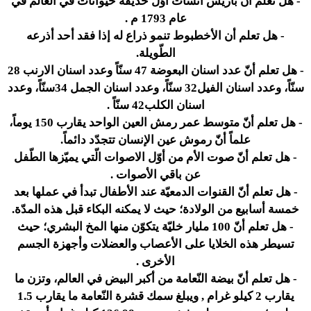
-
هل تعلم أنّ باريس أنشأت أوّل حديقة حيوانات في العالم في
عام 1793 م .
-
هل تعلم أن الأخطبوط تنمو ذراع له إذا فقد أحد أذرعه
الطّويلة.
-
هل تعلم أنّ عدد اسنان البعوضة 47 سنّاً وعدد اسنان الارنب 28
سنّاً، وعدد اسنان الفيل32 سنّاً، وعدد اسنان الجمل 34سنّاً، وعدد
اسنان الكلب42 سنّاً .
-
هل تعلم أنّ متوسط عمر رمش العين الواحد يقارب 150 يوماً،
علماً أنّ رموش عين الإنسان تتجدّد دائماً.
-
هل تعلم أنّ صوت الأم من أوّل الاصوات الّتي يميّزها الطّفل
عن باقي الأصوات .
-
هل تعلم أنّ القنوات الدمعيّة عند الأطفال تبدأ في عملها بعد
خمسة أسابيع من الولادة؛ حيث لا يمكنه البكاء قبل هذه المدّة.
-
هل تعلم أنّ 100 مليار خليّة يتكوّن منها المخ البشري؛ حيث
تسيطر هذه الخلايا على الأعصاب والعضلات وأجهزة الجسم
الأخرى .
-
هل تعلم أنّ بيضة النّعامة من أكبر البيض في العالم، وتزن ما
يقارب 2 كيلو غرام , ويبلغ سمك قشرة النّعامة ما يقارب 1.5