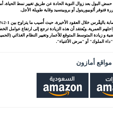
 البول بعد زوال النوبة الحادة عن طريق تغيير نمط الحياة، أما 
ة فتوفر ألوبيورينول أو بروبينسيد وقاية طويلة الأجل.
زادت معدلات ال
لهم العمرية. ويُعتقد أن هذه الزيادة ترجع إلى ارتفاع عوامل الخ
يضية و زيادة المتوسط المتوقع للأعمار وتغيير النظام الغذائي (الح
بـ "داء الملوك" أو "مرض الأغنياء".
واقع أمازون