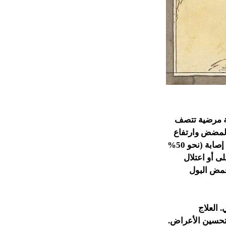
الة مرضية تتصف
المضض وارتفاع
الحرارة). تُعد المفصل المشطي السلامي في قاعدة الإصبع الكبير للقدم أكثر الأماكن إصابة (نحو 50%
ى أو اعتلال
حمض البول
 العلاج
لشيسين يمكنه تحسين الأعراض.