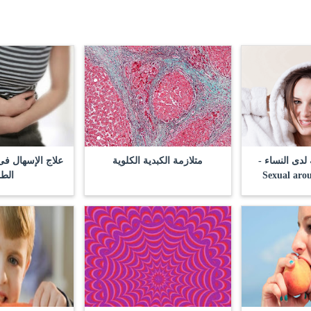
لدى النساء -
متلازمة الكبدية الكلوية
علاج الإسهال فى
Sexual aro
الط