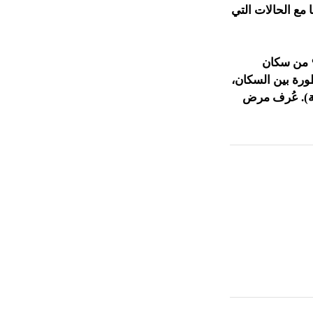
مع الحالات التي
إصابة بالنِقْرس خلال العقود الأخيرة، حيث أُصيب ما يتراوح بين 1-2% من سكان
طورة بين السكان،
مية). عُرف مرض