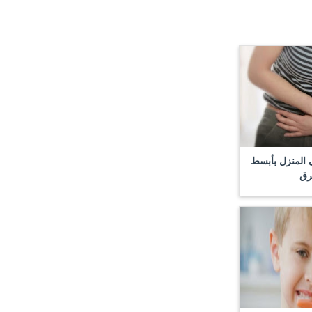
 المنزل بأبسط
رق