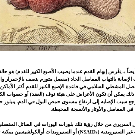
أيضاً بـ نِقْرس إبهام القدم عندما يصيب الأصبع الكبير للقدم) هو ح
ث الإصابة بالتهاب المفاصل الحاد (مفصل متورم يتصف بالإحمرار و
 ذلك يمكن أن تكون الأعراض على هيئة توف (العقد) أو حصوات الكل
 يرجع سبب الإصابة إلى ارتفاع مستوى حمض البول في الدم. يتبلور 
في المفاصل والأوتار والأنسجة المحيطة.
ص السريري من خلال رؤية تلك بلورات اليورات في السائل المفصلي.
بمضادات الالتهاب غير الستيرويدية (NSAIDs) أو الستيرويدات أوالكو