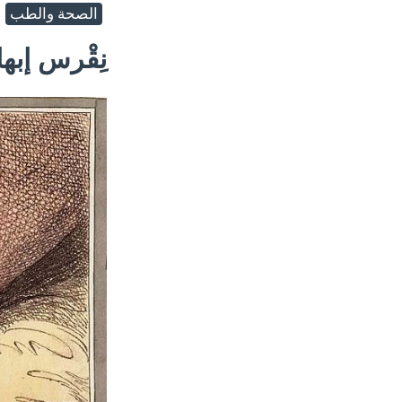
الصحة والطب
نِقْرس إبه