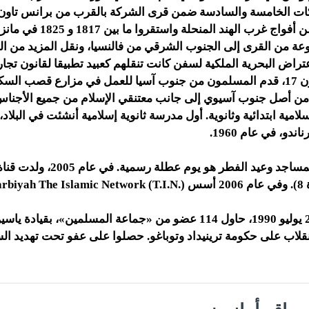
 الخامسة والسادسة ضمن قرى الشركة بالقرب من برانس تاون. 
مسلمون أفارقة من أفواج غرب الهن
 من القرى إلى الجنوب الشرقي من فالنسيا، ونقل المزيد من الم
عتراض البحرية الملكية لسفن كانت تنقلهم كعبيد تطبيقا لقانون تجارة 
من أربعينيات القرن 17، قدم المسلمون من جنوب آسيا للعمل في مزارع قصب الس
ن أصل جنوب آسيوي إلى جانب معتنقي الإسلام من جميع الأجناس
دو، في عام 1960.
هناك العديد من المساجد وعيد الفطر هو يوم عطل
في يوم الجمعة 27 يوليو 1990، حاول 114 عضو من «جماعة المسلمين»، بقيا
بانقلاب على حكومة ترينيداد وتوباغو. حصلوا على عفو تحت تهديد ا