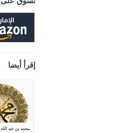
تسوق على م
إقرأ أيضا
محمد بن عبد الله