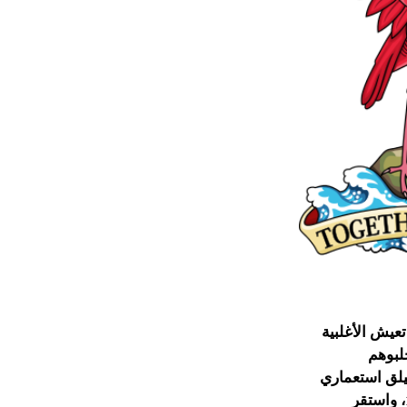
كان في ترينيداد وتوباغو، حوالي 65.318 نسمة. تعيش الأغلبية
جلبوهم
 1816، كنسبة صغيرة من فيلق استعماري
لمشاة البحرية مولودين في أفريقيا، جندوا في عام 1815 في جورجيا أثناء حرب 1812، واستقر