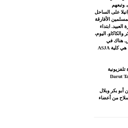
وتبعهم
د المنحلة واستقروا ما بين 1817 و 1825 في مانزانيلا على الساحل
سلمين الأفارقة
العبيد. ابتداء
كر والكاكاو. اليوم،
. هناك في
ترينيداد مدارس إسلامية ابتدائية وثانوية. أول مدرسة ثانوية إسلامية أنشئت في البلاد، هي كلية ASJA
ة رسمية. في عام 2005، ولدت قناة تلفزيونية
دة ياسين أبو بكر وبلال
لسلاح من أعضاء