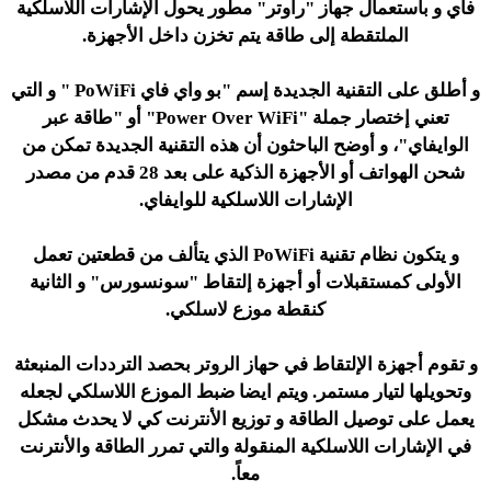
فاي و باستعمال جهاز "راوتر" مطور يحول الإشارات اللاسلكية
الملتقطة إلى طاقة يتم تخزن داخل الأجهزة.
و أطلق على التقنية الجديدة إسم "بو واي فاي PoWiFi " و التي
تعني إختصار جملة "Power Over WiFi" أو "طاقة عبر
الوايفاي"، و أوضح الباحثون أن هذه التقنية الجديدة تمكن من
شحن الهواتف أو الأجهزة الذكية على بعد 28 قدم من مصدر
الإشارات اللاسلكية للوايفاي.
و يتكون نظام تقنية PoWiFi الذي يتألف من قطعتين تعمل
الأولى كمستقبلات أو أجهزة إلتقاط "سونسورس" و الثانية
كنقطة موزع لاسلكي.
و تقوم أجهزة الإلتقاط في حهاز الروتر بحصد الترددات المنبعثة
وتحويلها لتيار مستمر. ويتم ايضا ضبط الموزع اللاسلكي لجعله
يعمل على توصيل الطاقة و توزيع الأنترنت كي لا يحدث مشكل
في الإشارات اللاسلكية المنقولة والتي تمرر الطاقة والأنترنت
معاً.