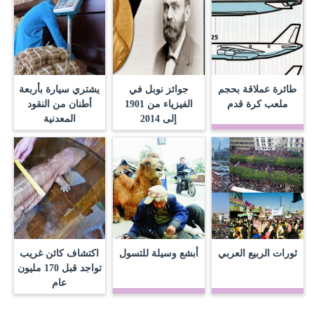
طائرة عملاقة بحجم
جوائز نوبل في
يشتري سيارة بأربعة
ملعب كرة قدم
الفيزياء من 1901
أطنان من النقود
إلى 2014
المعدنية
ثورات الربيع العربي
أبشع وسيلة للتسول
اكتشاف كائن غريب
تواجد قبل 170 مليون
عام