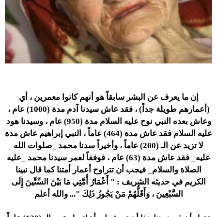
إن ما يعرف عن البشر سابقاً هو أنهم كانوا معمرين ، أي
(أعمارهم طويلة جداً) ، فقد عاش سيدنا آدم مدة (1000) عام ،
وعاش بعده النبي نوح عليه السلام مدة (950) عام ، وسيدنا هود
عليه السلام فقد عاش مدة (464) عاماً ، النبي إبراهيم عاش مدة
لا تزيد عن الـ (200) عاماً ، وأخيراً سدنا محمد _صلوات الله
عليه_ فقد عاش مدة (63) عام ، فوففاً لعمر سيدنا محمد _عليه
الصلاة والسلام_ فيجب أن تتراوح أعمار أمتنا كما قال نبينا
الكريم في حديثه الشريف : " أَعْمَارُ أُمَّتِي مَا بَيْنَ السِّتِّينَ إِلَى
السَّبْعِينَ ، وَأَقَلُّهُمْ مَنْ يَجُوزُ ذَلِكَ "... والله أعلم