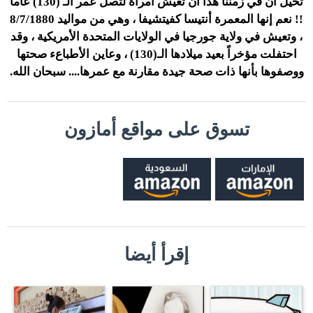
تخيل أن في زمننا هذا أن تعيش امرأة لتصل عمر الـ (130) عاماً
!! نعم إنها المعمرة أنتيسا كفيتشيفا ، وهي من مواليد 8/7/1880
، وتعيش في ولاية جورجيا في الولايات المتحدة الأمريكية ، وقد
احتفلت مؤخراً بعيد ميلادها الـ(130) ، وعاين الأطباعء صحتها
ووصفوها بأنها ذات صحة جيدة مقارنة مع عمرها.... سبحان الله.
تسوق على مواقع أمازون
إقرأ أيضا