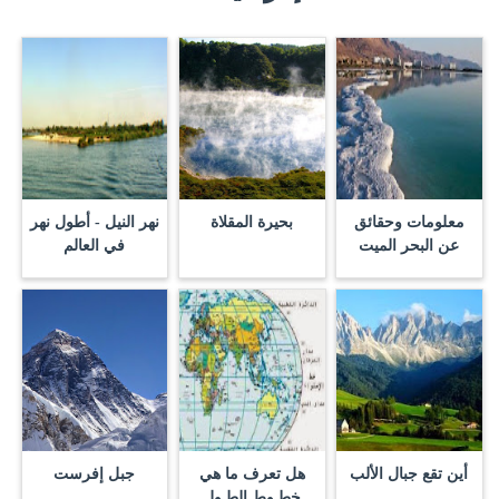
معلومات وحقائق
بحيرة المقلاة
نهر النيل - أطول نهر
عن البحر الميت
في العالم
أين تقع جبال الألب
هل تعرف ما هي
جبل إفرست
خطـوط الطـول