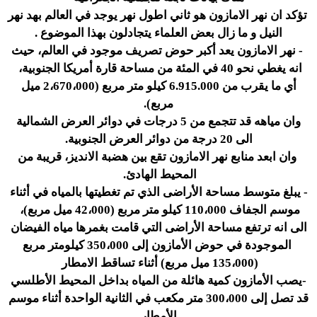
تؤكد ان نهر الامازون هو ثاني اطول نهر يوجد في العالم بهد نهر
النيل و ما زال بعض العلماء يتجادلون بهذا الموضوع .
- نهر الامازون يعد أكبر حوض تصريف موجود في العالم، حيث
انه يغطي نحو 40 في المئة من مساحة قارة أمريكا الجنوبية،
أي ما يقرب من 6.915.000 كيلو متر مربع (2،670،000 ميل
مربع).
وان مياهه قد تتجمع من 5 درجات في دوائر العرض الشمالية
الى 20 درجة من دوائر العرض الجنوبية.
وان ابعد منابع نهر الامازون تقع بين هضبة الانديز، قريبة من
المحيط الهادئ.
-
يبلغ متوسط مساحة الأراضى الذي تم تغطيتها بالمياه في أثناء
موسم الجفاف 110،000 كيلو متر مربع (42،000 ميل مربع)،
الى انه ترتفع مساحة الأراضى التي قامت بغمرها مياه الفيضان
الموجودة في حوض الأمازون إلى 350،000 كيلومتر مربع
(135،000 ميل مربع) أثناء تساقط الامطار
-
يصب الأمازون كمية هائلة من المياه بداخل المحيط الأطلسي
قد تصل إلى 300،000 متر مكعب في الثانية الواحدة أثناء موسم
الأمطار