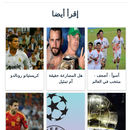
إقرأ أيضا
أسوأ - أضعف -
هل المصارعة حقيقة
كريستيانو رونالدو
منتخب في العالم
أم تمثيل