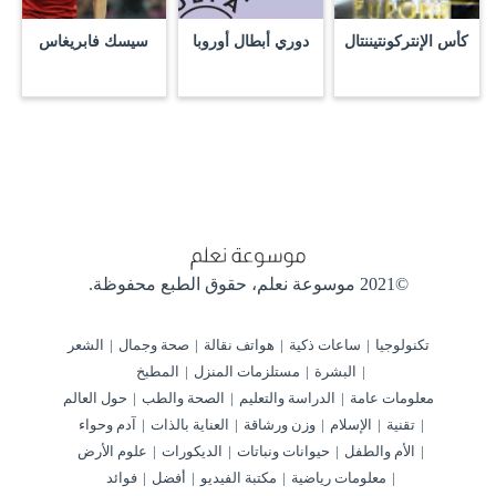
كأس الإنتركونتيننتال
دوري أبطال أوروبا
سيسك فابريغاس
©2021 موسوعة نعلم،
حقوق الطبع محفوظة.
تكنولوجيا
ساعات ذكية
هواتف نقالة
صحة وجمال
الشعر
البشرة
مستلزمات المنزل
المطبخ
معلومات عامة
الدراسة والتعليم
الصحة والطب
حول العالم
تقنية
الإسلام
وزن ورشاقة
العناية بالذات
آدم وحواء
الأم والطفل
حيوانات ونباتات
الديكورات
علوم الأرض
معلومات رياضية
مكتبة الفيديو
أفضل
فوائد