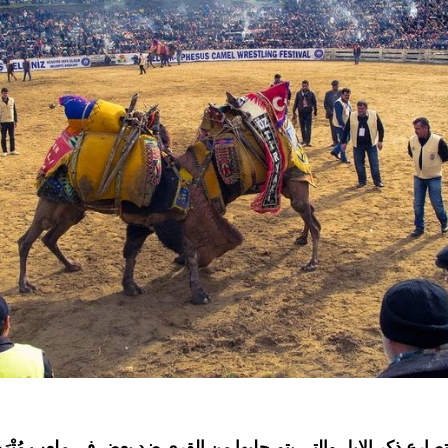
صارع ذكر الإبل والتي يتم جلبها من القرى ضد بعض في ملعب مُتْرَب