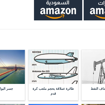
شاف النفط
طائرة عملاقة بحجم ملعب كرة
جسر البواب
قدم