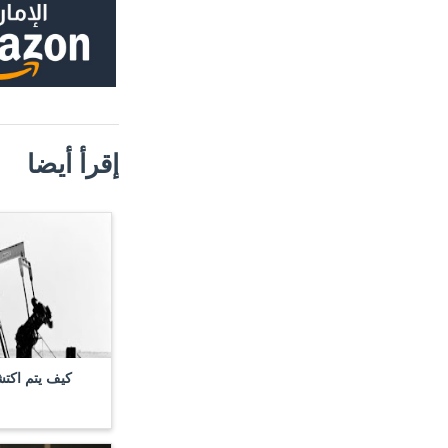
إقرأ أيضا
كيف يتم اكت