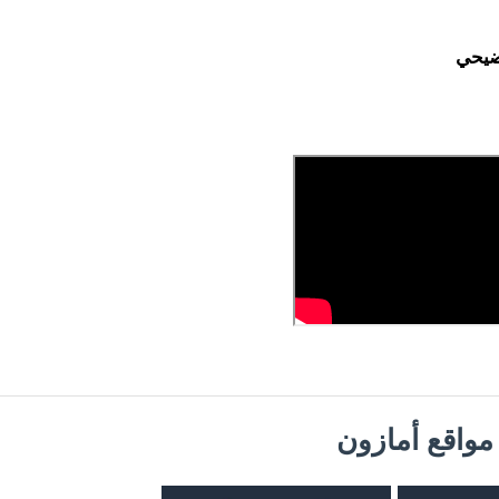
وضيحي
واقع أمازون