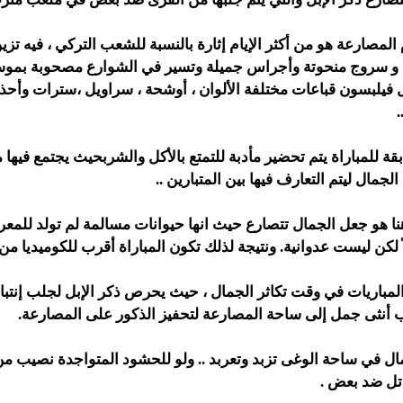
 المصارعة هو من أكثر الإيام إثارة بالنسبة للشعب التركي ، فيه تزي
و سروج منحوتة وأجراس جميلة وتسير في الشوارع مصحوبة بموس
 فيلبسون قباعات مختلفة الألوان ، أوشحة ، سراويل ،سترات وأحذ
ابقة للمباراة يتم تحضير مأدبة للتمتع بالأكل والشربحيث يجتمع فيه
جمال ليتم التعارف فيها بين المتبارين ..
ا هو جعل الجمال تتصارع حيث انها حيوانات مسالمة لم تولد للمعرك
ً لكن ليست عدوانية. ونتيجة لذلك تكون المباراة أقرب للكوميديا من 
لمباريات في وقت تكاثر الجمال ، حيث يحرص ذكر الإبل لجلب إنتبا
لب أنثى جمل إلى ساحة المصارعة لتحفيز الذكور على المصارعة.
ال في ساحة الوغى تزبد وتعربد .. ولو للحشود المتواجدة نصيب م
تل ضد بعض .