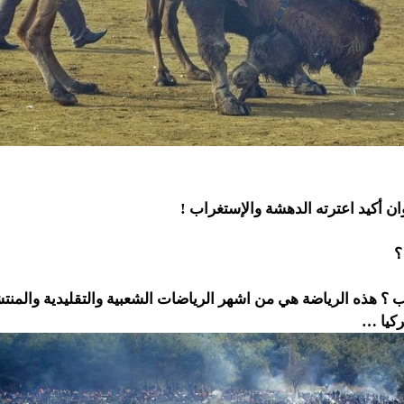
ان أكيد اعترته الدهشة والإستغراب !
؟
اب ؟ هذه الرياضة هي من اشهر الرياضات الشعبية والتقليدية والم
ركيا …