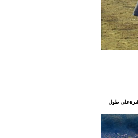
نتشرةعلى طول