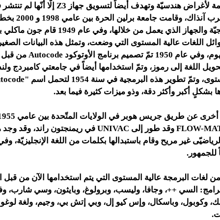
Plankalkül مصممة لأغراض هندسيّة وتهدف أيضاً لتسوي
بسبب ظروف الحرب آنذاك، وقام
تسويق هذه البرمجيّة والجهاز الذي يعمل من خلاله
وائل اللغات عالية المستوى التي وضعت، وتمثل هذه البيانات الصغير
رياضيّة بشكل مفهوم، وفي عام 1950 تمّ 
يل اللغة إلى رموز، وتمّ استخدامها أيضاً في جامعتي كامبردج ولندن
 بشكلٍ أكبر وأكثر دقة، وذو ميزات كثيرة فيما بعد.
وعرفت باسم FLOW-MATIC وقد طور إلى UNIVAC في ريمنجتون راند، و
 للجمهور.
د من لغات البرمجة عالية المستوى التي يتم استخدامها الآن من قبل 
رامج: السي ++، وجافا، وليسب، وبرولوغ، وبايثون، وسي شارب، وف
ت.