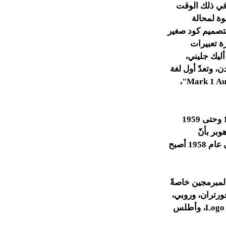
ق جهاز Z3 إلّا أنّها لم تنتشر في ذلك الوقت
ت جامعة برلين الحرة بين عامي 1998 و 2000 بخطوة لمحالة
ا، وفي عام 1949 قام جون ماكلي بتصميم كود صغير
ة تعبيرات
تصميم برنامج الأوتوكود Autocode من قبل أليك جليني،
، وتعدّ أول لغة
برمجيّة عالية المستوى، وتمّ تطوير هذه البرمجية في سنة 1954 لتحمل اسم "Mark 1 Autocode"،
تمّ تصميم برمجيّة أخرى عن طريق جريس هوبر في الولايات المتّحدة بين عامي 1955 وحتى 1959
قد وجد هوبر بأنّ
استخدام الرموز الرياضيّى غير مريح وقام باستبدالها بكلمات من اللغة الإنجليزيّة، وفي عام 1958 أصبح
المبرمجين خاصةً
ورتران، وروبي،
وأدا، ودلفي، وبيسك، وكوبول، وباسكال، وإس كيو إل، وبي إتش بي، وجيم، ولغة لوغو Logo، وأطلس