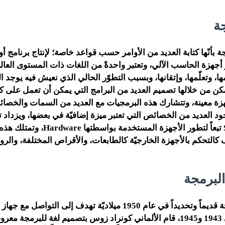
ة
 بأنّها كتابة العديد من الأوامر حسب قواعد خاصة؛ لإنتاج برنامج أو
أجهزة الحاسب الآلي، وتعتبر واحدةً من اللغات ذات المستوى العالي
ا، وتعلّمها، وإتقانها، وبسبب التطوّر الحالي الذي نعيش فيه يوجد ا
كن من خلالها تصميم العديد من البرامج التي يمكن أن تعمل على كل
زة معينة، وتتشارك هذه البرمجيات مع العديد من السمات والخص
ود العديد من الخصائص التي تعتبر ميزة إضافيّة في بعضها، ويزداد 
الرقميّة Software تبعاً لتطور الأجهزة المستخدمة
 كالتحكم بالأجهزة الخارجيّة كالطابعات، والأقراص المختلفة، والرو
البرمجة
كانت لغات البرمجة قديماً وتحديداً في عام 1950 ميلاديّة تهدف إلى ال
خلالها، وبين عامي 1943 و1945، قام الألماني كونراد زوس بتصميم لغة للبرمجة 