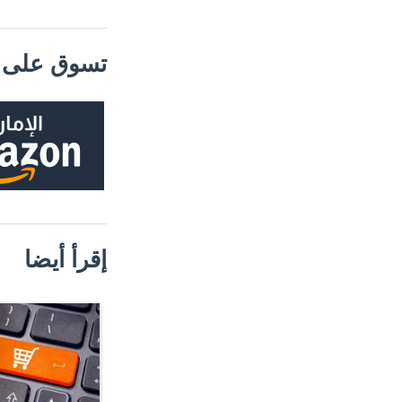
تسوق على م
إقرأ أيضا