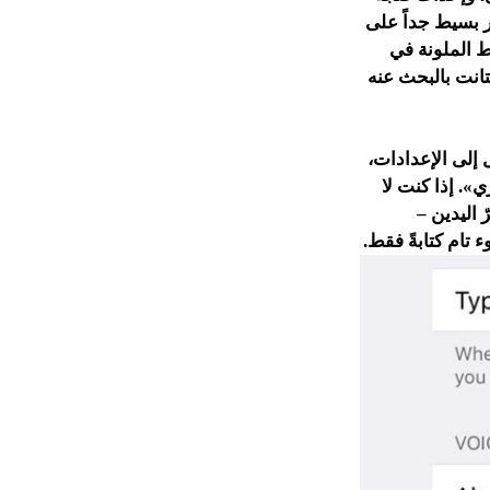
مر بسيط جداً على
 الملونة في
انت بالبحث عنه
 إلى الإعدادات،
ثم اختر التطبيق «سيري». إذا كنت لا
 اليدين –