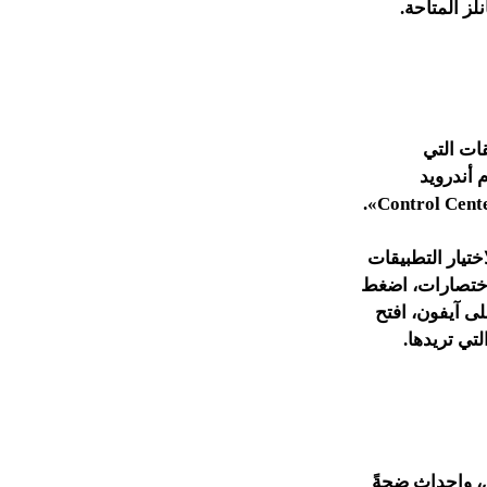
ز المتاحة.
قات التي
 أندرويد
ختيار التطبيقات
لاختصارات، اضغط
ى آيفون، افتح
تي تريدها.
، وإحداث ضجةً