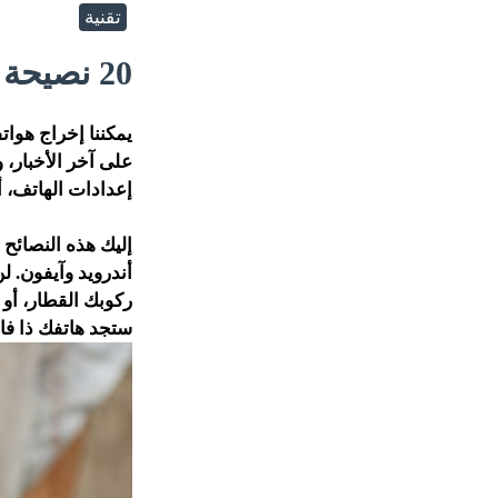
تقنية
20 نصيحة لاستخدام هاتفك الذكي بشكلٍ أفضل
يمكننا إخراج هواتف
على آخر الأخبار،
إعدادات الهاتف، أ
إليك هذه النصائح
أندرويد وآيفون. لن
ركوبك القطار، أو 
ستجد هاتفك ذا فائد