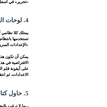
«تحرير» في أسفل ق
4. لوحات الوصول السريع
يمتلك كلا نظامي أ
تستخدمها بانتظام
«الإعدادات السريعة – Quick Settings»، وتُسمى في نظام آيفون «مركز التحك
يمكن أن تكون هذه 
الافتراضية في هذ
على أيقونة قلم ا
الاعدادات، ثم انت
5. حاول كتابة ما تسأل عنه باستخدام المساعد الرقمي
ربما لا ترغب با