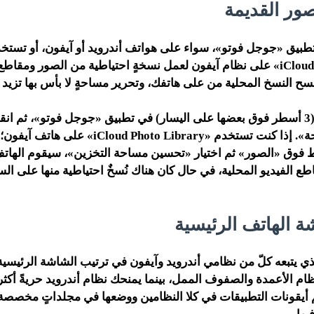
طبيق «جوجل فوتو»، سواء على هواتف أندرويد أو آيفون، أو تستخ
«iCloud Photo Library» على نظام آيفون لعمل نسخةٍ احتياطية من الصور ومق
ح النسخ المحلية من على هاتفك، وتحرير مساحةٍ لا بأس بها تزيد 
انقر على القائمة (3 أسطر فوق بعضها على اليسار) في تطبيق «جوجل فوتو»، ثم 
المزيد من المساحة». إذا كنت تستخدم «loud Photo Library
 فوق «الصور» ثم اختيار «تحسين مساحة التخزين»، سيقوم الهاتف
 الفيديو المحلية، في حال كان هناك نُسخٌ احتياطية منها على الس
ي يتبعه كلّ من نظامي أندرويد وآيفون في ترتيب الشاشة الرئيسية ك
بنظام الأعمدة والصفوف الممل، بينما يمنحك نظام أندرويد حريةً أكثر
 أيقونات التطبيقات في كلا النظامين ووضعها في مجلداتٍ مخصص