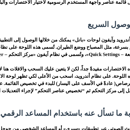
ائمة عناصر واجهة المستخدم الرسومية لاختيار الاختصارات والبانل
ندرويد وآيفون لوحات «بانل» يمكنك من خلالها الوصول إلى التطبي
 بسرعة، مثل المصباح ووضع الطيران. تُسمى هذه اللوحة على نظام
م – Control Center».
الاختصارات مفيدةً جداً، لكن لا يتعين عليك السحب والافلات هنا لا
ه اللوحة. على نظام أندرويد، اسحب من الأعلى لكي تظهر لوحة ا
لرصاص( عادةً في الأسف على اليسار) للبدء في تخصيص القائمة. عل
قل إلى مركز التحكم ثم “تخصيص عناصر التحكم” لإجراء التعديلات ال
لبحث الصوتي عبر تطبيقات «سيري» أو المساعد الشخصي من جوجل