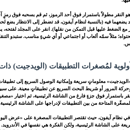
ها.
و النقر مطولاً باستمرار فوق أحد الرموز، ثم قم بسحبه فوق رمزٍ آ
لّد يضعهما فيه (بالنسبة لنظام آيفون، قد تضطر إلى الانتظار بضع لح
از مع الضغط عليها قبل التمكن من نقلها). انقر على المجلد لفتحه، ي
واه؛ مثلاً سمّه ألعاب أو اجتماعي أو أي شيءٍ مناسب. ستبدو التن
س.
ويدجيت» معلوماتٍ سريعة وإمكانية الوصول السريع إلى تطبيقات
كة المرور أو شريط البحث السريع عن تطبيقاتٍ معينة. على سبيل
لمصغّرة المتاحة من بين التطبيقات لإدراجها على الشاشة الرئيسية.
ةٍ سريعة على الشاشة الرئيسية، ولكن الفكرة هي نفسها في الأندرويد. 