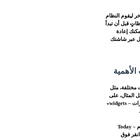
خر ليقوم النظام
ظاتٍ قبل أن تبدأ
مكنك إعادة
قل عبر شاشتك
 مختلفة، مثل
 المثال، على
أندرويد، يمكنك النقر باستمرار فوق جزءٍ فارغ من الشاشة الرئيسية، ثم اختيار «مصغرات – widgets»
يختلف الأمر قليلاً في نظام آيفون، حيث تقتصر التطبيقات المصغرة على «عرض اليوم – Today
انقر فوق