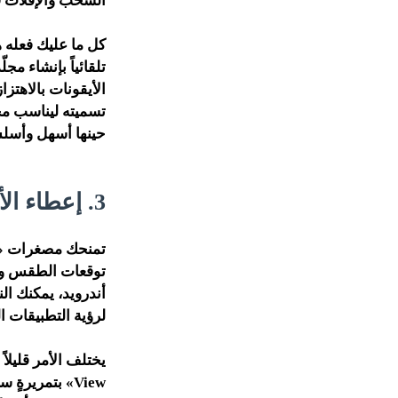
السحب والإفلات في
كل ما عليك فعله ه
تلقائياً بإنشاء مج
الأيقونات بالاهتز
تسميته ليناسب محت
حينها أسهل وأسل
3. إعطاء الأولوية لمُصغرات التطبيقات (الويدجيت) ذات الأهمية
تمنحك مصغرات «ال
توقعات الطقس وحر
لرؤية التطبيقات ا
View» بتمرير