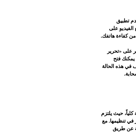
دم تطبيق
اطع الفيديو على
من كفاءة هاتفك.
انقر على «تحرير
iC» على هاتف آيفون؛ يمكنك فتح
 في هذه الحالة
حابة.
لياً، حيث يلتزم
 في تنظيمها. مع
ة عن طريق