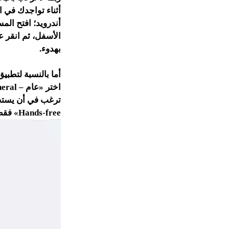
أثناء تواجدك في ال
أندرويد؛ افتح ال
الأسفل، ثم انقر 
بهدوء.
أما بالنسبة لتطبي
ترغب في أن يستخدم
Hands-free» فقط. وهكذا، في كلّ مرةٍ تكتب فيها سؤالاً، سيجيب «سيري» عليك بهدوء تام كتابةً فقط.