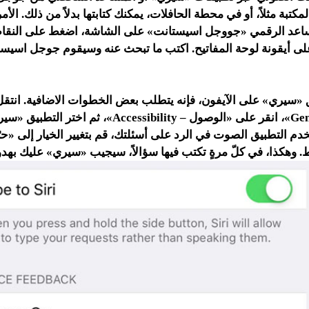
مكتبة مثلاً، أو في محطة الحافلات، يمكنك كتابتها بدلاً من ذلك. الأ
مساعد الرقمي «جووجل اسيستانت» على الشاشة، اضغط على النقاط
على أيقونة لوحة المفاتيح. اكتب ما تبحث عنه وسيقوم جوجل اسيست
ق «سيري» على الآيفون، فإنه يتطلب بعض الخطوات الاضافية. انتقل
اختر «عام – General»، انقر على «الوصول – Accessibility»، 
 التطبيق الصوت في الرد على أسئلتك، قم بتغيير الخيار إلى «حرّ