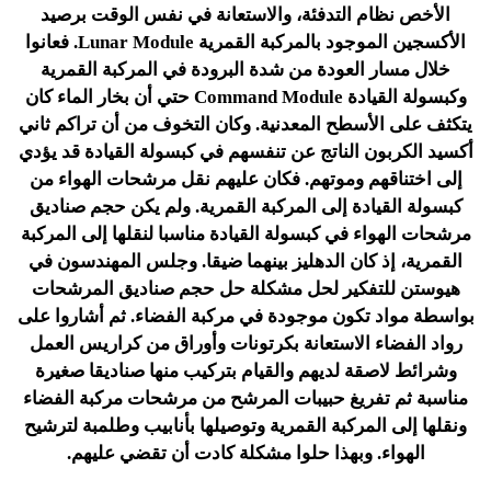
الأخص نظام التدفئة، والاستعانة في نفس الوقت برصيد
الأكسجين الموجود بالمركبة القمرية Lunar Module. فعانوا
خلال مسار العودة من شدة البرودة في المركبة القمرية
وكبسولة القيادة Command Module حتي أن بخار الماء كان
يتكثف على الأسطح المعدنية. وكان التخوف من أن تراكم ثاني
أكسيد الكربون الناتج عن تنفسهم في كبسولة القيادة قد يؤدي
إلى اختناقهم وموتهم. فكان عليهم نقل مرشحات الهواء من
كبسولة القيادة إلى المركبة القمرية. ولم يكن حجم صناديق
مرشحات الهواء في كبسولة القيادة مناسبا لنقلها إلى المركبة
القمرية، إذ كان الدهليز بينهما ضيقا. وجلس المهندسون في
هيوستن للتفكير لحل مشكلة حل حجم صناديق المرشحات
بواسطة مواد تكون موجودة في مركبة الفضاء. ثم أشاروا على
رواد الفضاء الاستعانة بكرتونات وأوراق من كراريس العمل
وشرائط لاصقة لديهم والقيام بتركيب منها صناديقا صغيرة
مناسبة ثم تفريغ حبيبات المرشح من مرشحات مركبة الفضاء
ونقلها إلى المركبة القمرية وتوصيلها بأنابيب وطلمبة لترشيح
الهواء. وبهذا حلوا مشكلة كادت أن تقضي عليهم.