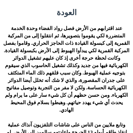
العودة
عند اقترابهم من الأرض فصل رواد الفضاء وحدة الخدمة
المتضررة لكي يقوموا بتصويرها، ثم انتقلوا إلى من المركبة
القمرية إلى كبسولة القيادة ذات الحاجز الحراري. وقاموا بفصل
المركبة القمرية لكي يبدأوا الهبوط إلى الأرض بكبسولة القيادة.
وكانت لحظة حرجة أخرى إذ كان عليهم تشغيل الدوائر
الكهربائية فيها من جديد وكذلك تشغيل الحاسوب الذي سيقوم
بتوجيه عملية الهبوط. وكان سبب قلقهم ذلك الماء المتكثف
على جدران المقصورة، والذي لا شك أنه تخلل أيضا الدوائر
الكهربائية الحساسة. ولكن لا مفر من التجربة وتوصيل مفاتيح
الكهرباء. ومن حسن حظهم أن كل شيء سار على ما يرام ولم
يحدث أي شيء يهدد حياتهم. وهبطوا بسلام فوق المحيط
الهادي.
وتابع ملايين من الناس على شاشات التلفزيون آنذاك عملية
إنقاذ طاقم أبولو 13 الحرجة وإعادتهم سالمين إلى الأرض. لم