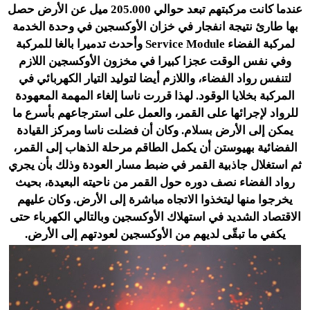
عندما كانت مركبتهم تبعد حوالي 205.000 ميل عن الأرض حصل
بها طارئ نتيجة انفجار في خزان الأوكسجين في وحدة الخدمة
لمركبة الفضاء Service Module وأحدث تدميرا بالغا للمركبة
وفي نفس الوقت عجزا كبيرا في مخزون الأوكسجين اللازم
لتنفس رواد الفضاء، واللازم أيضا لتوليد التيار الكهربائي في
المركبة بخلايا الوقود. لهذا قررت ناسا إلغاء المهمة المعهودة
للرواد لإجرائها على القمر، والعمل على استرجاعهم بأسرع ما
يمكن إلى الأرض بسلام. وكان أن فضلت ناسا ومركز القيادة
الفضائية بهيوستن أن يكمل الطاقم مرحلة الذهاب إلى القمر،
ثم استغلال جاذبية القمر في ضبط مسار العودة وذلك بأن يجري
رواد الفضاء نصف دوره حول القمر من ناحيته البعيدة، بحيث
يخرجوا منها ليتخذوا الاتجاه مباشرة إلى الأرض. وكان عليهم
الاقتصاد الشديد في استهلاك الأوكسجين وبالتالي الكهرباء حتى
يكفي ما تبقّى لديهم من الأوكسجين لعودتهم إلى الأرض.