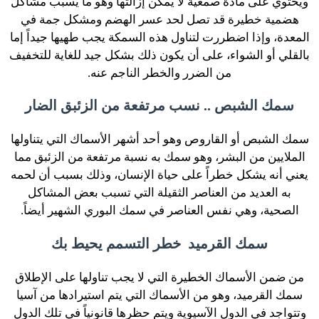
ويحتوي على مادة صمغية لا يمكن إزالتها وهو ما يسبب مشاكل
هضمية خطيرة قد تصل لحد عسر الهضم ومشكل جمة في
المعدة، وإذا اضطررت لتناول هذه السمكة يجب طهيها جيداً إما
بالقلي أو الشواء، على أن يكون ذلك بشكل جيد للغاية للتخفيف
من الضرر والخطر الناجم عنه.
سمك الشبص .. نسب مرتفعة من الزئبق الضار
سمك الشبص أو القاروص وهو أحد أشهر الأسماك التي يتناولها
الملايين من البشر، وهو سمك به نسبة مرتفعة من الزئبق مما
يعني أنه يشكل خطراً على حياة الإنسان، وذلك بسبب أن لحمه
به العديد من العناصر الثقيلة التي تسبب بعض المشاكل
الصحية، وهي نفس العناصر في سمك البوري الشهير أيضاً.
سمك القرميد خطر التسمم يحيط بك
من ضمن الأسماك الخطيرة التي لا يجب تناولها على الإطلاق
سمك القرميد، وهو من الأسماك التي يتم استيرادها من آسيا
وتتواجد في الدول الآسيوية ويتم حظرها قانونياً في تلك الدول