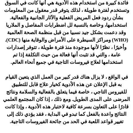
فائدة كبيرة من استخدام هذه الأدوية هي أنها كانت في السوق
وتستخدم لفترة طويلة ، لذلك يتوفر قدر معقول من المعلومات
بشأن ردود فعل المريض الفعلية والآثار الجانبية والفعالية.
استخدامها، وخاصة بالنسبة لل اضطرابات المفاصل و الملاريا
وقد دعمت بشكل جيد نسبيا من قبل منظمة الصحة العالمية
(WHO) ومراكز السيطرة على الأمراض والوقاية منها (CDC).
وأخيرًا ، نظرًا لأنها موجودة منذ فترة طويلة ، تتوفر إصدارات
عامة ، والتي قد تثبت أنها فعالة من حيث التكلفة إذا تم
استخدامها لعلاج فيروسات التاجية في جميع أنحاء العالم.
في الواقع ، لا يزال هناك قدر كبير من العمل الذي يتعين القيام
به قبل الإعلان عن هذه الأدوية كخيار علاج قابل للتطبيق
للفيروس التاجي ، خاصة فيما يتعلق بالفعالية والسلامة ونتائج
المرضى على المدى الطويل. ومع ذلك ، إذا كان المجتمع العلمي
قادرًا على التعاون بسرعة كافية لاختبار هذه الأدوية ، وإذا كانت
النتائج واعدة بالفعل كما تبدو في البداية ، فقد يؤدي ذلك إلى
تغيير قواعد اللعبة في الحد من جائحة الفيروسات التاجية.