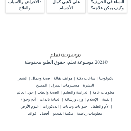
النساء في الخريف؟
على لاعبي كمال
: الأعراض والأسباب
وكيف يمكن علاجه؟
الأجسام
والعلاج
©2021 موسوعة نعلم،
حقوق الطبع محفوظة.
تكنولوجيا
ساعات ذكية
هواتف نقالة
صحة وجمال
الشعر
البشرة
مستلزمات المنزل
المطبخ
معلومات عامة
الدراسة والتعليم
الصحة والطب
حول العالم
تقنية
الإسلام
وزن ورشاقة
العناية بالذات
آدم وحواء
الأم والطفل
حيوانات ونباتات
الديكورات
علوم الأرض
معلومات رياضية
مكتبة الفيديو
أفضل
فوائد