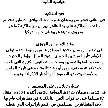
العباسية الثانية.
فتح أنطاكية:
في الثاني عشر من رمضان عام 666هـ الموافق 25 مايو 1268م
، فتحت أنطاكية على يد الظاهر بيبرس ، وإنطاكية كما هو
معروف مدينة عربية في جنوب تركيا
وفاة الإمام ابن الجوزي:
في 12 من رمضان 597هـالموافق 16 من يونيو 1200م توفي
الإمام “أبو الفرج بن الجوزي” شيخ العراق، وإمام الحديث
والفقه واللغة والتفسير، وصاحب التصانيف الكثيرة التي بلغت
نحو ثلاثمائة مصنف، ومن أبرزها: “المنتظم في تاريخ الملوك
والأمم”، و”صفو الصفوة” “و”أخبار الأذكياء” وغيرها.
عدوان تايلاندي على المسلمين:
في 12 من رمضان 1425هـ الموافق 26 من أكتوبر 2004م: مقتل
87 مسلما على يد قوات الأمن التايلاندية في مظاهرات قام بها
آلاف المتظاهرين المسلمين في إقليم ناراثيوات الذي يقطنه