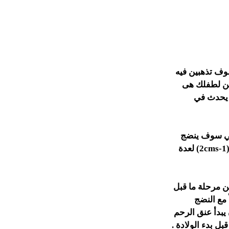
سوف تذهبين فيه
تين لطفلك هى
د يحدث في
تالي سوف ينضج
ويتمدد أكثر، ففي كثير من الأحيان قد يتوسع عنق الرحم لدى بعض النساء إلى حوالي (1-2cms) لعدة
ن مرحلة ما قبل
 مع النضج
يبدأ عنق الرحم
ل بدء الولادة .