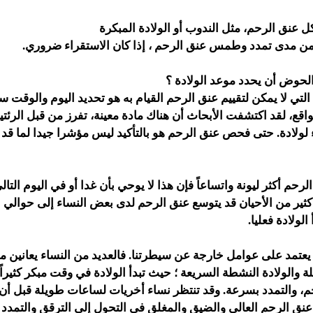
 عنق الرحم، مثل الندوب أو الولادة المبكرة
من مدى تمدد وطمس عنق الرحم ، إذا كان الاستقراء ضروري.
حوض أن يحدد موعد الولادة ؟
التي لا يمكن لتقييم عنق الرحم القيام به هو تحديد اليوم والوقت 
لواقع، لقد اكتشفت الأبحاث أن هناك مادة معينة، تفرز من قبل الرئ
ء لولادة. حتى فحص عنق الرحم هو بالتأكيد ليس مؤشرا جيدا لما ق
لرحم أكثر ليونة واتساعاً فإن هذا لا يوحي بأن غدا أو في اليوم ال
الولادة فعليا.
يعتمد على عوامل خارجة عن سيطرتنا. فالعديد من النساء يعانين م
لة والولادة النشطة السريعة ؛ حيث تبدأ الولادة في وقت مبكر كثيراً
حم، والتمدد بسرعة. وقد تنتظر نساء أخريات لساعات طويلة قبل أن 
 عنق الرحم العالي والضيق والمغلق في التحول إلى الترقق والتمدد قب