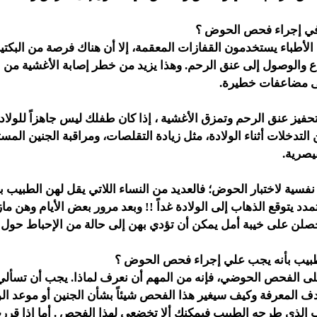
في إجراء فحص الحوض ؟
لأطباء يستخدمون القفازات المعقمة، إلا أن هناك فرصة من البكتيري
فاع والوصول إلى عنق الرحم. وهذا يزيد من خطر إصابة الأغشية من
لى مضاعفات خطيرة.
فيز عنق الرحم وتمزق الأغشية ، إذا كان طفلك ليس جاهزاً للولادة
التدخلات أثناء الولادة، مثل زيادة التقلصات، ومراقبة الجنين المست
قيصرية.
فسية لاختبار الحوض؛ فالعديد من النساء اللاتي يقل لهن الطبيب ب
تمدد يتوقع الذهاب إلى الولادة غداً !! وبعد مرور بعض الأيام وهن م
صلن على خيبة أمل يمكن أن تؤدي بهن إلى حالة من الإحباط حول ا
لطبيب بأنه يجب علي إجراء فحص الحوض ؟
لى الفحص الحوضي، فإنه من المهم أن نعرف لماذا. يجب أن تسأ
 المعرفة وكيف سيغير هذا الفحص شيئاً بشأن الجنين أو موعد الول
ب الذي طرحه الطبيب فيمكنك ألا تخضعي لهذا الفحص . أما إذا قر