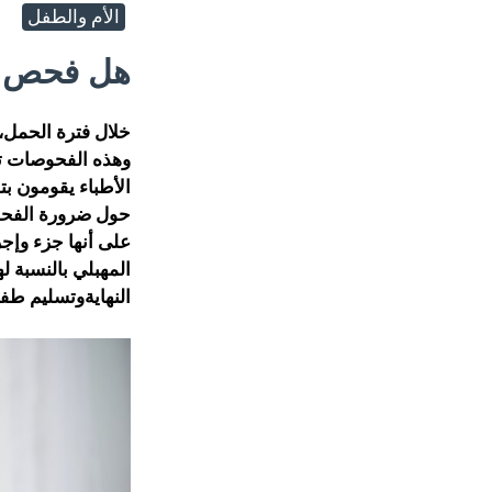
الأم والطفل
هل فحص ا
خلال فترة الحمل،
وهذه الفحوصات تت
الأطباء يقومون ب
حول ضرورة الفحص 
على أنها جزء وإج
المهبلي بالنسبة 
النهايةوتسليم طف