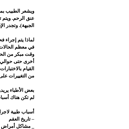
ويشعر الطبيب بمد
عنق الرحم. ويتم ت
الجبهة). وتجدر ا
لماذا يتم إجراء 
في معظم الحالات،
وقت مبكر من الحم
القيام بالاختبارا
من التغييرات على 
بعض الأطباء يريدو
لم تكن هناك أسبا
أسباب طبية لاجراء
– تاريخ العقم
_ مشاكل أمراض ا