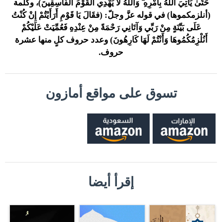
حَتَّىٰ يَأْتِيَ اللَّهُ بِأَمْرِهِ ۗ وَاللَّهُ لَا يَهْدِي الْقَوْمَ الْفَاسِقِينَ)
، وكلمة
(أنلزمكموها) في قوله عزَّ وجلّ:
(فقَالَ يَا قَوْمِ أَرَأَيْتُمْ إِنْ كُنْتُ
عَلَى بَيِّنَةٍ مِنْ رَبِّي وَآتَانِي رَحْمَةً مِنْ عِنْدِهِ فَعُمِّيَتْ عَلَيْكُمْ
أَنُلْزِمُكُمُوهَا وَأَنْتُمْ لَهَا كَارِهُونَ)
وعدد حروف كلٍ منها عشرة
حروف.
تسوق على مواقع أمازون
إقرأ أيضا