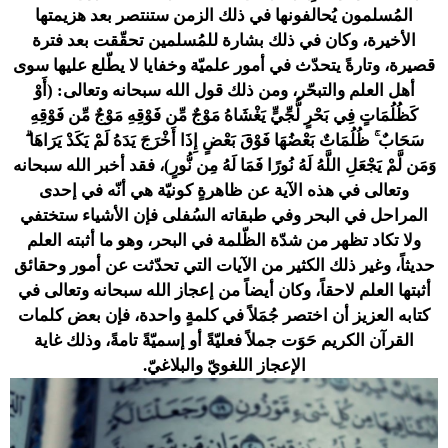
المُسلمون يُحالفونها في ذلك الزمن ستنتصر بعد هزيمتها
الأخيرة، وكان في ذلك بشارة للمُسلمين تحقّقت بعد فترة
قصيرة، وتارةً يتحدّث في أمور علميّة وخفايا لا يطّلع عليها سوى
أهل العلم والتبحّر، ومن ذلك قول الله سبحانه وتعالى:
(أَوْ
كَظُلُمَاتٍ فِي بَحْرٍ لُّجِّيٍّ يَغْشَاهُ مَوْجٌ مِّن فَوْقِهِ مَوْجٌ مِّن فَوْقِهِ
سَحَابٌ ۚ ظُلُمَاتٌ بَعْضُهَا فَوْقَ بَعْضٍ إِذَا أَخْرَجَ يَدَهُ لَمْ يَكَدْ يَرَاهَا ۗ
وَمَن لَّمْ يَجْعَلِ اللَّهُ لَهُ نُورًا فَمَا لَهُ مِن نُّورٍ)
، فقد أخبر الله سبحانه
وتعالى في هذه الآية عن ظاهرةٍ كونيّة هي أنّه في إحدى
المراحل في البحر وفي طبقاته السُفلى فإن الأشياء ستختفي
ولا تكاد تظهر من شدّة الظّلمة في البحر، وهو ما أثبته العلم
حديثاً، وغير ذلك الكثير من الآيات التي تحدّثت عن أمور وحقائق
أثبتها العلم لاحقاً، وكان أيضاً من إعجاز الله سبحانه وتعالى في
كتابه العزيز أن اختصر جُمَلاً في كلمةٍ واحدة، فإن بعض كلمات
القرآن الكريم حَوَت جملاً فعليّةً أو إسميّةً تامةً، وذلك غاية
الإعجاز اللغويّ والبلاغيّ.