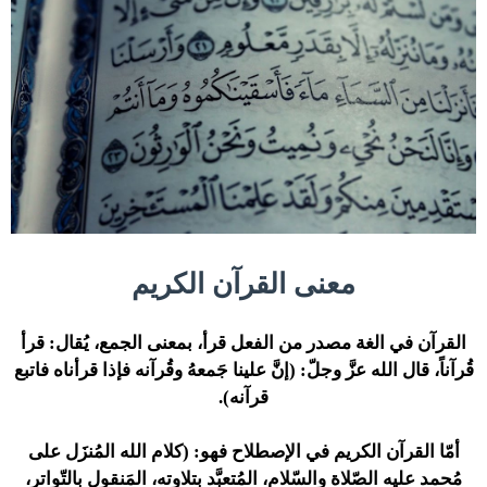
معنى القرآن الكريم
القرآن في الغة مصدر من الفعل قرأ، بمعنى الجمع، يُقال: قرأ
قُرآناً، قال الله عزَّ وجلّ:
(إنَّ علينا جَمعهُ وقُرآنه فإذا قرأناه فاتبع
قرآنه).
أمّا القرآن الكريم في الإصطلاح فهو: (كلام الله المُنزَل على
مُحمد عليه الصّلاة والسّلام، المُتعبَّد بتلاوته، المَنقول بالتّواتر،