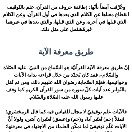
وعُرِّفت أيضاً بأنّها: (طائفة حروف من القرآن، علم بالتّوقيف
انقطاع معناها عن الكلام الذي بعدها في أول القرآن، وعن الكلام
الذي قبلها في آخره، وعن الذي قبلها، والذي بعدها في غيرهما
غيرمُشتَمل على مثل ذلك.
طريق معرفة الآية
إنّ طريق معرفة الآية القرآنيّة هو السّماع من النبيّ -عليه الصّلاة
والسّلام-، فقد كان يُحدّد من خلال قراءته بداية الآيات
وخواتيمها، فعَلِمَ الصّحابة رضوان الله عليهم ذلك، ومن ثم نُقل
بالتّواتر عدد آيات كلّ سورة من سور القرآن الكريم كما وقف
عليها رسول الله عليه الصّلاة والسّلام.
فالآيات علم توقيفيّ لا مجال للقياس فيه كما قال الزمخشري؛
فمثلاً (حم) تُعتَبر آيةً، و(حم) و(عسق) تُعتَبران آيتين، ولولا أنَّ
الآيات عَلَم توقيفيّ لما تمكّن العلماء من الاجتهاد في معرفتها؛