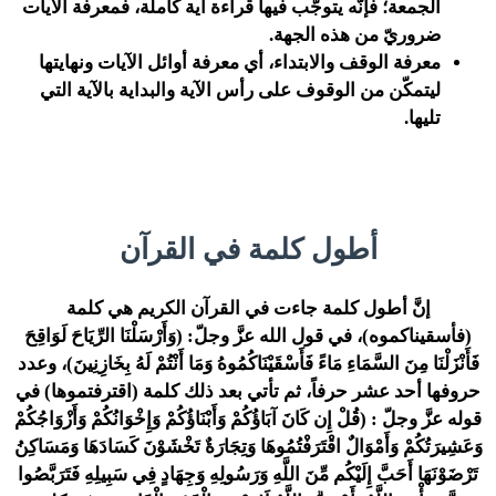
الجمعة؛ فإنّه يتوجّب فيها قراءة آية كاملة، فمعرفة الآيات
ضروريّ من هذه الجهة.
معرفة الوقف والابتداء، أي معرفة أوائل الآيات ونهايتها
ليتمكّن من الوقوف على رأس الآية والبداية بالآية التي
تليها.
أطول كلمة في القرآن
إنَّ أطول كلمة جاءت في القرآن الكريم هي كلمة
(فأسقيناكموه)، في قول الله عزَّ وجلّ:
(وَأَرْسَلْنَا الرِّيَاحَ لَوَاقِحَ
فَأَنْزَلْنَا مِنَ السَّمَاءِ مَاءً فَأَسْقَيْنَاكُمُوهُ وَمَا أَنْتُمْ لَهُ بِخَازِنِينَ)
، وعدد
حروفها أحد عشر حرفاً، ثم تأتي بعد ذلك كلمة (اقترفتموها) في
قوله عزَّ وجلّ :
(قُلْ إِن كَانَ آبَاؤُكُمْ وَأَبْنَاؤُكُمْ وَإِخْوَانُكُمْ وَأَزْوَاجُكُمْ
وَعَشِيرَتُكُمْ وَأَمْوَالٌ اقْتَرَفْتُمُوهَا وَتِجَارَةٌ تَخْشَوْنَ كَسَادَهَا وَمَسَاكِنُ
تَرْضَوْنَهَا أَحَبَّ إِلَيْكُم مِّنَ اللَّهِ وَرَسُولِهِ وَجِهَادٍ فِي سَبِيلِهِ فَتَرَبَّصُوا