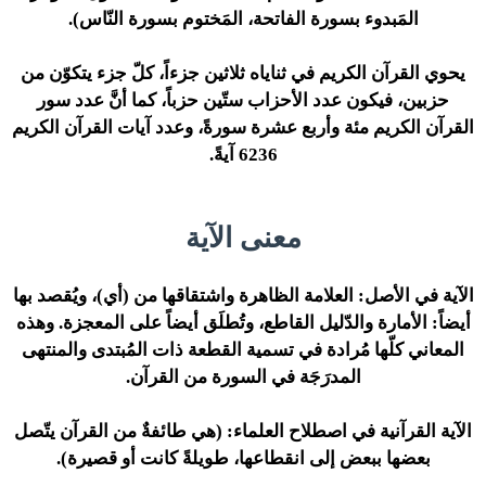
المَبدوء بسورة الفاتحة، المَختوم بسورة النّاس).
يحوي القرآن الكريم في ثناياه ثلاثين جزءاً، كلّ جزء يتكوّن من
حزبين، فيكون عدد الأحزاب ستّين حزباً، كما أنَّ عدد سور
القرآن الكريم مئة وأربع عشرة سورةً، وعدد آيات القرآن الكريم
6236 آيةً.
معنى الآية
الآية في الأصل: العلامة الظاهرة واشتقاقها من (أي)، ويُقصد بها
أيضاً: الأمارة والدّليل القاطع، وتُطلَق أيضاً على المعجزة. وهذه
المعاني كلّها مُرادة في تسمية القطعة ذات المُبتدى والمنتهى
المدرَجَة في السورة من القرآن.
الآية القرآنية في اصطلاح العلماء: (هي طائفةٌ من القرآن يتّصل
بعضها ببعض إلى انقطاعها، طويلةً كانت أو قصيرة).