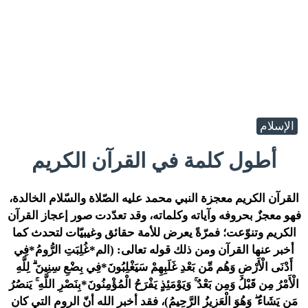
الإسلام
أطول كلمة في القرآن الكريم
القرآن الكريم معجزة النبي محمد عليه الصّلاة والسّلام الخالدة،
فهو معجزٌ بحروفه وآياته وكلماته، وقد تعدّدت صور إعجاز القرآن
الكريم وتنوّعت؛ فمرّةً يعرض للأمة حقائق وغيبيّات لتحدث كما
أخبر عنها القرآن ومن ذلك قوله تعالى:
(الم*غُلِبَتِ الرُّومُ*فِي
أَدْنَى الْأَرْضِ وَهُم مِّن بَعْدِ غَلَبِهِمْ سَيَغْلِبُونَ*فِي بِضْعِ سِنِينَ ۗ لِلَّهِ
الْأَمْرُ مِن قَبْلُ وَمِن بَعْدُ ۚ وَيَوْمَئِذٍ يَفْرَحُ الْمُؤْمِنُونَ*بِنَصْرِ اللَّهِ ۚ يَنصُرُ
مَن يَشَاءُ ۖ وَهُوَ الْعَزِيزُ الرَّحِيمُ)
، فقد أخبر الله أنّ الروم التي كان