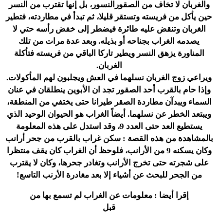
والغربان لا تخاف من الصقورالنسور، بل إنها تقترب من النسر
حين يأكل من فريسته وتستقر قليلا، ثم تبدأ في مطاردته، فتطير
الغربان وتنقض عليه طائرة فيضطر إلى خفض رأسه حتي لا
يصدمه الغراب بجناحه أو بذيله. وبعد عدة مرات من تلك
المناورة يزهق النسر ويطير تاركا الباقي من فريسته فتأكلة
الغربان.
ويراعي زوج الغربان نسلهما في العش ويجلبون لهم المأكولات.
وإذا حام بالقرب أحد الصقور تجد ان الأبوين ينطلقان في عنان
السماء ويبدآن مطاردة الصقر طيرانا حتى يختفي من المنطقة،
ويبتعد الخطر عن نسلهما. أيضاً الغراب هو الحيوان الوحيد الذي
يستطيع العد حتى العدد 9، وقد استدل على هذه المعلومة
بالمشاهدة من هذه القصة : سكن غراب بالقرب من جحر أرانب
وكان يسكنه 9 من الأرانب، فلوحظ أن الغراب كان يقف منتظرا
على شجرته حتى تخرج الأرانب وتغادر جحرها، وكان لا يقترب
من الجحر للبحث عن أشياء إلا بعد مغادرة الأرنب التاسع!
إقرا أيضا : معلومات عن الغراب لم تسمع بها من
قبل