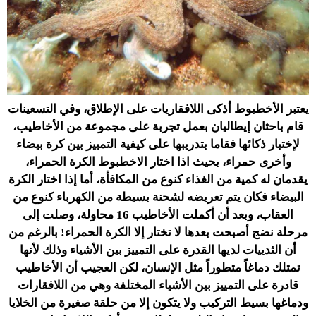
يعتبر الأخطبوط أذكى اللافقاريات على الإطلاق، وفي التسعينات
قام باحثان إيطاليان بعمل تجربة على مجموعة من الأخاطيب،
لإختبار ذكائها فقاما بتدريبها على كيفية التمييز بين كرة بيضاء
وأخرى حمراء، بحيث اذا اختار الاخطبوط الكرة الحمراء،
يقدمان له كمية من الغذاء كنوع من المكافأة، أما إذا اختار الكرة
البيضاء فكان يتم تعريضه لشحنة بسيطة من الكهرباء كنوع من
العقاب، وبعد أن أكملت الأخاطيب 16 محاولة، وصلت إلى
مرحلة نضج أصبحت بعدها لا تختار إلا الكرة الحمراء! بالرغم من
أن الثدييات لديها القدرة على التمييز بين الأشياء وذلك لأنها
تمتلك دماغاً متطوراً مثل الإنسان، لكن العجيب أن الأخاطيب
قادرة على التمييز بين الأشياء المختلفة وهي من اللافقارات
ودماغها بسيط التركيب ولا يتكون إلا من حلقة صغيرة من الخلايا