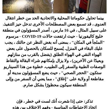
بينما تحاول حكوماتنا المحلية والاتحادية الحد من خطر انتقال
العدوى ، قد تسمع بعض المصطلحات الأخرى تدخل حيز التنفيذ.
على سبيل المثال ، في 16 مارس ، أصدر المسؤولون في منطقة
خليج كاليفورنيا - حيث ارتفعت حالات COVID-19 - مرسوم
"الملجأ في المكان" ، بمعنى أنه بغض النظر عن حالتك ، يجب
عليك البقاء في المنزل. يُسمح للسكان بالحصول على بعض
الهواء النقي في الهواء الطلق (يفضل بالقرب من منازلهم
وبعيدًا عن الآخرين) ، ولا يزال بإمكانهم شراء البقالة والتقاط
الوصفات الطبية والسفر إلى الطبيب. خطوة من هذا السيناريو
ستكون "الحجر الصحي" ، حيث يضع المسؤولون مدينة أو
مقاطعة أو ولاية على "إغلاق" ، مما يعني أن السفر من وإلى
المنطقة سيكون محظورًا بشكل صارم.
تذكر
: حتى إذا شعرت أنك لست في خطر ، فإن
اتخاذ الاحتياطات المناسبة - وفهم الاختلاف بين هذه