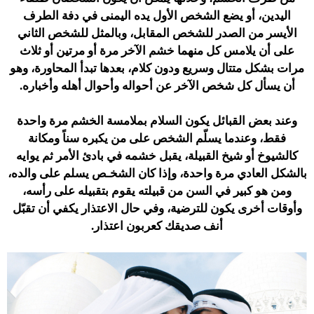
اليدين، أو يضع الشخص الأول يده اليمنى في دفة الطرف
الأيسر من الصدر للشخص المقابل، وبالمثل للشخص الثاني
على أن يلامس كل منهما خشم الآخر مرة أو مرتين أو ثلاث
مرات بشكل متتال وسريع ودون كلام، بعدها تبدأ المحاورة، وهو
أن يسأل كل شخص الآخر عن أحواله وأحوال أهله وأخباره.
وعند بعض القبائل يكون السلام بملامسة الخشم مرة واحدة
فقط، وعندما يسلّم الشخص على من يكبره سناً ومكانة
كالشيوخ أو شيخ القبيلة، يقبل خشمه في بادئ الأمر ثم يوايه
بالشكل العادي مرة واحدة، وإذا كان الشخـص يسلم على والده،
ومن هو كبير في السن من قبيلته يقوم بتقبيله على رأسه،
وأوقات أخرى يكون للترضية، وفي حال الاعتذار يكفي أن تقبّل
أنف صديقك كعربون اعتذار.