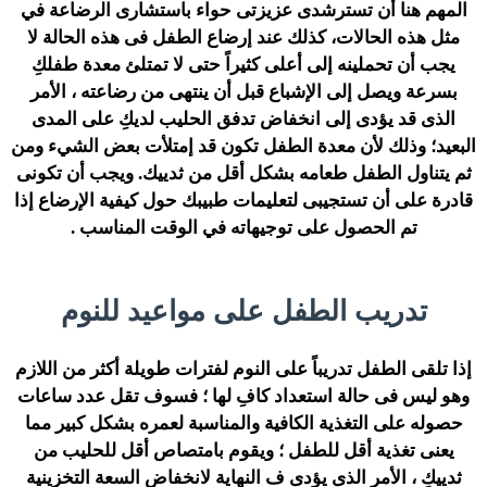
المهم هنا أن تسترشدى عزيزتى حواء باستشارى الرضاعة في
مثل هذه الحالات، كذلك عند إرضاع الطفل فى هذه الحالة لا
يجب أن تحملينه إلى أعلى كثيراً حتى لا تمتلئ معدة طفلكِ
بسرعة ويصل إلى الإشباع قبل أن ينتهى من رضاعته ، الأمر
الذى قد يؤدى إلى انخفاض تدفق الحليب لديكِ على المدى
البعيد؛ وذلك لأن معدة الطفل تكون قد إمتلأت بعض الشيء ومن
ثم يتناول الطفل طعامه بشكل أقل من ثدييك. ويجب أن تكونى
قادرة على أن تستجيبى لتعليمات طبيبك حول كيفية الإرضاع إذا
تم الحصول على توجيهاته في الوقت المناسب .
تدريب الطفل على مواعيد للنوم
إذا تلقى الطفل تدريباً على النوم لفترات طويلة أكثر من اللازم
وهو ليس فى حالة استعداد كافِ لها ؛ فسوف تقل عدد ساعات
حصوله على التغذية الكافية والمناسبة لعمره بشكل كبير مما
يعنى تغذية أقل للطفل ؛ ويقوم بامتصاص أقل للحليب من
ثدييكِ ، الأمر الذى يؤدى ف النهاية لانخفاض السعة التخزينية