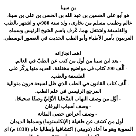
بن سينا
هو أبو علي الحسين بن عبد الله بن الحسن بن علي بن سينا،
عالم وطبيب مسلم من بخارى ، ولد سنة 980م، و اشتهر بالطب
والفلسفة واشتغل بهما. عُرف باسم الشيخ الرئيس وسماه
الغربيون بأمير الأطباء وأبو الطب الحديث في العصور الوسطى.
اهمـ انجازاته
- يعد ابن سينا من أول من كتب عن الطبّ في العالم.
- ألّف 200 كتاب في مواضيع مختلفة، العديد منها يركّز على
الفلسفة والطب.
- ألّف كتاب القانون في الطب الذي ظل لسبعة قرون متوالية
المرجع الرئيسي في علم الطب.
- أوَّل من وصف التهاب السَّحايا الأوَّليِّ وصفًا صحيحًا.
- وصف أسباب اليرقان
- وصف أعراض حصى المثانة
- أول من كشف عن طفيلة (الإنكلستوما) وسماها الديدان
المعوية وهو ما أعاد (دوبيني) اكتشافها بإيطاليا عام (1838 م) اى