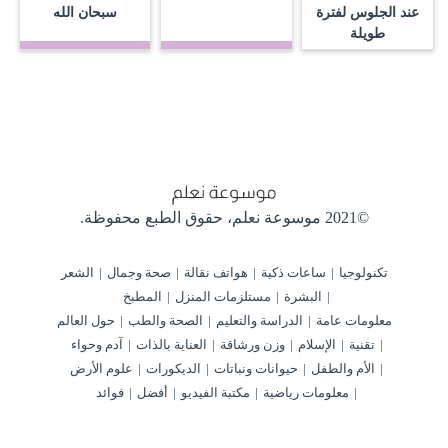
عند الجلوس لفترة
سبحان الله
طويلة
©2021 موسوعة نعلم،
حقوق الطبع محفوظة.
تكنولوجيا
ساعات ذكية
هواتف نقالة
صحة وجمال
الشعر
البشرة
مستلزمات المنزل
المطبخ
معلومات عامة
الدراسة والتعليم
الصحة والطب
حول العالم
تقنية
الإسلام
وزن ورشاقة
العناية بالذات
آدم وحواء
الأم والطفل
حيوانات ونباتات
الديكورات
علوم الأرض
معلومات رياضية
مكتبة الفيديو
أفضل
فوائد