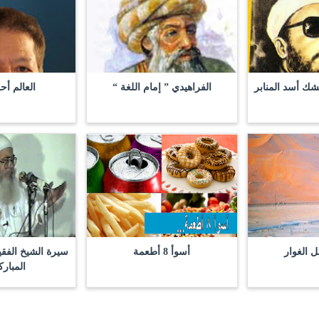
شك أسد المنابر
الفراهيدي ” إمام اللغة “
العالم أح
ل الغوار
أسوأ 8 أطعمة
سيرة الشيخ الفق
المبار