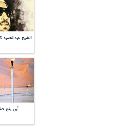
الشيخ عبدالحميد ك
أين يقع حق