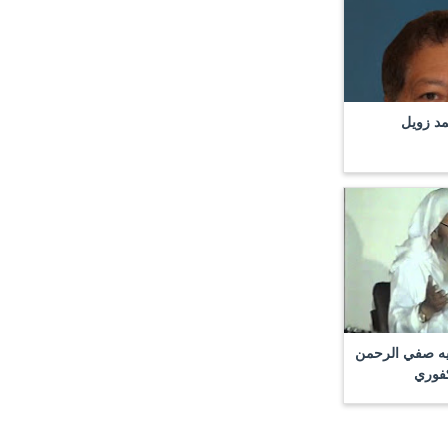
مد زويل
يه صفي الرحمن
كفوري