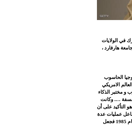
يلاديا في مدينة نيويورك في الولايات
معة هارفارد ،
وجيا الحاسوب
لعالم الامريكي
 مختبر الذكاء
لسفة …. وكانت
و التأكيد على أن
تفاعل عمليات عدة
في ” مجتمع العقل ” وهي نظرية لمينسكي شرحها في كتاب له حمل نفس العنوان عام 1985 فجعل