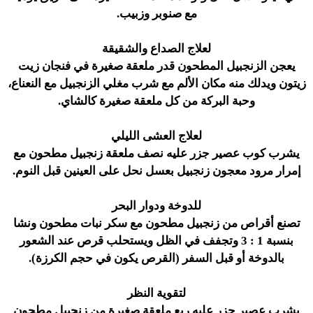
مع صنوبر وزبيب.
لعلاج الصداع والشقيقة
يعجن الزنجبيل المطحون قدر ملعقة صغيرة في فنجان زيت
زيتون ويدلك منه مكان الألم مع شرب مغلي الزنجبيل مع النعناع،
وحبة البركة من كل ملعقة صغيرة كالشاي.
لعلاج العشى الليلي
يشرب كوب عصير جزر عليه نصف ملعقة زنجبيل مطحون مع
إمرار مرود معجون زنجبيل بعسل نحل على العينين قبل النوم.
للدوخة ودوار البحر
تصنع أقراص من زنجبيل مطحون مع سكر نبات مطحون ونشا
بنسبة 1 : 3 وتجفف في الظل ويستحلب قرص عند الشعور
بالدوخة أو قبل السفر (القرص يكون في حجم الكرزة).
لتقوية النظر
يشرب عصير جزر عليه ربع ملعقة صغيرة من زنجبيل مطحون