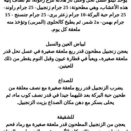
يؤخذ كيلو عسل نحل وعلى نار هادئة تنزع رغوته، ثم تضاف إليه
هذه الأعشاب، وهي مطحونة: 25 جرام زنجبيل- 25 جرام راوند-
25 جرام حبة البركة-10 جرام زعتر برى- 25 جرام جنسنج - 15
جرام بهمن- ه2 شمر. ثم يطبخ كالحلوى (المربى) وتؤخذ منه
ملعقة كل يوم.
لبياض العين والسبل
يعجن زنجبيل مطحون قدر ربع ملعقة صغيرة في عسل نحل قدر
ملعقة صغيرة.، ويعبأ في قطارة عيون وقبل النوم يقطر من ذلك
للعينين.
للصداع
يضرب الزنجبيل قدر ربع ملعقة صغيرة مع نصف معلقة من
طحين حبة البركة بعد غليهما جيدا في قدر نصف كوب ماء، ثم
يحلى بسكر مع دهن مكان الصداع بزيت الزنجبيل.
للشقيقة
يعجن من الزنجبيل المطحون قدر ملعقة صغيرة مع رماد فحم