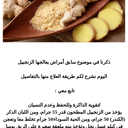
ذكرنا في موضوع سابق أمراض يعالجها الزنجبيل
اليوم نشرح لكم طريقة العلاج منها بالتفاصيل
تابع معي :
لتقوية الذاكرة وللحفظ وعدم النسيان
يؤخذ من الزنجبيل المطحون قدر 55 جرام، ومن اللبان الدكر
(الكندر) 50 جرام، ومن الحبة السوداء50 جرام تخلط معا وتعجن
في كيلو عسل نحل وتؤخذ منه ملعقة صغيرة على الريق يوميا