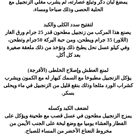
يمضغ لبان دكر وتبلع عصارته، ثم يشرب مغلي الزنجبيل مع
الحلبة الحصى وذلك صباحا ومساء.
لتفتيح سدد الكلى والكبد
يصنع هذا المركب من زنجبيل مطحون قدر 25 جرام ورق الغار
(اللاور) 35 جرام ويطحن، ومن حبة البركة 50جرام وتطحن،
وفي كيلو عسل نحل يطبخ ذلك وتؤخذ من ذلك ملعقة صغيرة
بعد كل أكل.
لمنع العطش وإصلاح الخلطى (الأفرجة)
يؤكل الزنجبيل مطبوخا مع السمك كبهار له مع الكمون ويشرب
كشراب الورد مثلجا وذلك بنقع قليل من الزنجبيل في ماء ويحلى
بسكر.
لضعف الكبد وكسله
يمزج الزنجبيل مطحون في عسل قصب مع طحينة ويؤكل على
الفطار والعشاء يوميا مع وضع لبخة على الجنب الأيمن من
مخروط النعناع الأخضر من المساء للصباح.