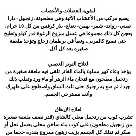
لتقوية العضلات والأعصاب
يصنع مركب من الأعشاب الآتية وهي مطحونة: زنجبيل- دارا
صيني- رواند- شمر- بهمن- نعناع- بذر كرفس من كل 10 جرام،
يعجن كل ذلك مجموعا في عسل منزوع الرغوة قدر كيلو وتطبخ
حتى تصبح كالمربى، وتعبأ في برطمان زجاج وتؤخذ ملعقة
صغيرة بعد كل أكل.
لعلاج التوتر العصبي
يؤخذ وعاء كبير مملوء بالماء الفاتر تلقى فيه ملعقة صغيرة من
زنجبيل مطحون مع فنجان ماء الزهر أو ماء ورد وتقلب ذلك
جيدا، ثم ضع به رجليك حتى ثلث الساق واضطجع على ظهرك
وأنت مسترخي الجسم.
لعلاج الإرهاق
تشرب كوب من زنجبيل مغلي كالشاي (قدر نصف ملعقة صغيرة
من زنجبيل مطحون) على كوب ماء ساخن محلى بعسل نحل أو
سكر ثم تدلك كل الجسم بزيت زيتون ممزوج بقدره حجما من