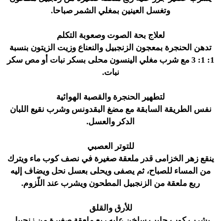
وتغسل العينين بمغلي الشمر صباحا.
لعلاج بحة الصوت وصعوبة التكلم
تدهن الحنجرة بمعجون الزنجبيل والنعناع وزيت الزيتون بنسبة
1: 1: 3 مع شرب مغلي الينسون محلى بسكر نبات أو مص سكر
نبات.
لتطهير الحنجرة والقصبة الهوائية
نفس الطريقة السابقة مع مضغ البقدونس وشرب نقيع اللبان
الدكر والعسل.
للتوتر العصبي
ينقع زهر الخزامى قدر ملعقة صغيرة في نصف كوب ماء ويترك
من المساء للصباح، ثم يصفى ويحلى بعسل نحل ويضاف إليه
ربع ملعقة من الزنجبيل المطحون ويشرب عند اللّزوم.
للأرق والقلق
يشرب كوب حليب ساخن عليه ربع ملعقة صغيرة من زنجبيل