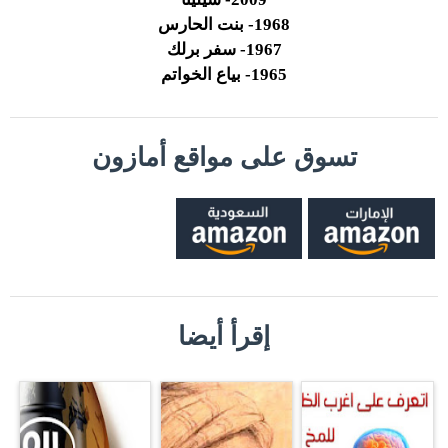
1968- بنت الحارس
1967- سفر برلك
1965- بياع الخواتم
تسوق على مواقع أمازون
إقرأ أيضا