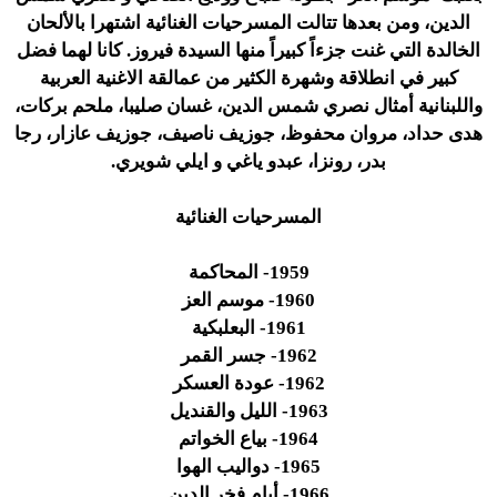
الدين، ومن بعدها تتالت المسرحيات الغنائية اشتهرا بالألحان
الخالدة التي غنت جزءاً كبيراً منها السيدة فيروز. كانا لهما فضل
كبير في انطلاقة وشهرة الكثير من عمالقة الاغنية العربية
واللبنانية أمثال نصري شمس الدين، غسان صليبا، ملحم بركات،
هدى حداد، مروان محفوظ، جوزيف ناصيف، جوزيف عازار، رجا
بدر، رونزا، عبدو ياغي و ايلي شويري.
المسرحيات الغنائية
1959- المحاكمة
1960- موسم العز
1961- البعلبكية
1962- جسر القمر
1962- عودة العسكر
1963- الليل والقنديل
1964- بياع الخواتم
1965- دواليب الهوا
1966- أيام فخر الدين