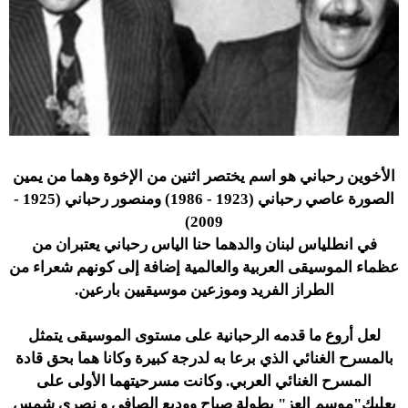
الأخوين رحباني هو اسم يختصر اثنين من الإخوة وهما من يمين
الصورة عاصي رحباني (1923 - 1986) ومنصور رحباني (1925 -
2009)
في انطلياس لبنان والدهما حنا الياس رحباني يعتبران من
عظماء الموسيقى العربية والعالمية إضافة إلى كونهم شعراء من
الطراز الفريد وموزعين موسيقيين بارعين.
لعل أروع ما قدمه الرحبانية على مستوى الموسيقى يتمثل
بالمسرح الغنائي الذي برعا به لدرجة كبيرة وكانا هما بحق قادة
المسرح الغنائي العربي. وكانت مسرحيتهما الأولى على
بعلبك"موسم العز" بطولة صباح ووديع الصافي و نصري شمس