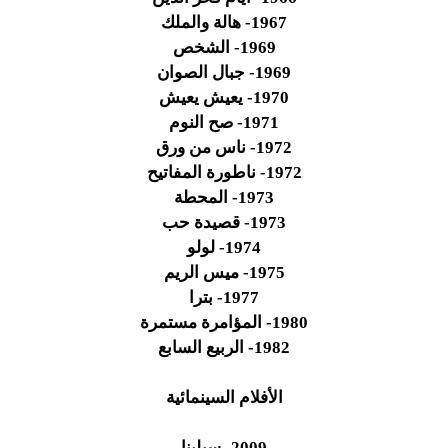
1967- هالة والملك
1969- الشخص
1969- جبال الصوان
1970- يعيش يعيش
1971- صح النوم
1972- ناس من ورق
1972- ناطورة المفاتيح
1973- المحطة
1973- قصيدة حب
1974- لولو
1975- ميس الريم
1977- بترا
1980- المؤامرة مستمرة
1982- الربيع السابع
الأفلام السينمائية
2009- سيلينا