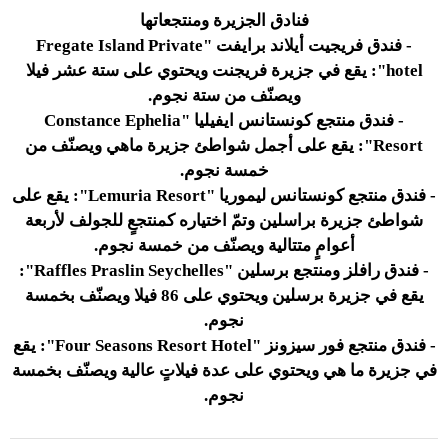
فنادق الجزيرة ومنتجعاتها
- فندق فريجيت أيلاند برايفت "Fregate Island Private
hotel": يقع في جزيرة فريجنت ويحتوي على ستة عشر فيلا
ويصنّف من ستة نجوم.
- فندق منتجع كونستانس ايفيليا "Constance Ephelia
Resort": يقع على أجمل شواطئ جزيرة ماهي ويصنّف من
خمسة نجوم.
- فندق منتجع كونستانس ليموريا "Lemuria Resort": يقع على
شواطئ جزيرة براسلين وتمّ اختياره كمنتجعٍ للجولف لأربعة
أعوامٍ متتالية ويصنّف من خمسة نجوم.
- فندق رافلز ومنتجع برسلين "Raffles Praslin Seychelles":
يقع في جزيرة برسلين ويحتوي على 86 فيلا ويصنّف بخمسة
نجوم.
- فندق منتجع فور سيزونز "Four Seasons Resort Hotel": يقع
في جزيرة ما هي ويحتوي على عدة فيلاتٍ عالية ويصنّف بخمسة
نجوم.