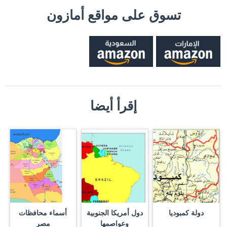
تسوق على مواقع أمازون
إقرأ أيضا
دولة كمبوديا
دول أمريكا الجنوبية
أسماء محافظات
وعواصمها
مصر