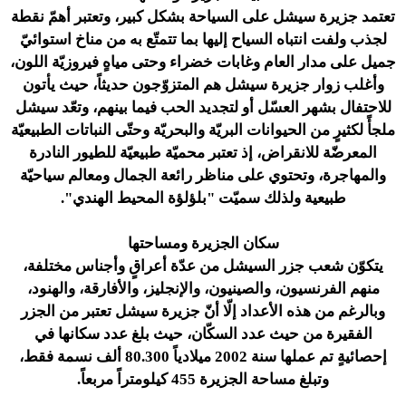
تعتمد جزيرة سيشل على السياحة بشكل كبير، وتعتبر أهمّ نقطة
لجذب ولفت انتباه السياح إليها بما تتمتّع به من مناخ استوائيّ
جميل على مدار العام وغابات خضراء وحتى مياهٍ فيروزيّة اللون،
وأغلب زوار جزيرة سيشل هم المتزوّجون حديثاً، حيث يأتون
للاحتفال بشهر العسّل أو لتجديد الحب فيما بينهم، وتعّد سيشل
ملجأً لكثيرٍ من الحيوانات البريّة والبحريّة وحتّى النباتات الطبيعيّة
المعرضّة للانقراض، إذ تعتبر محميّة طبيعيّة للطيور النادرة
والمهاجرة، وتحتوي على مناظر رائعة الجمال ومعالم سياحيّة
طبيعية ولذلك سميّت "بلؤلؤة المحيط الهندي".
سكان الجزيرة ومساحتها
يتكوّن شعب جزر السيشل من عدّة أعراقٍ وأجناس مختلفة،
منهم الفرنسيون، والصينيون، والإنجليز، والأفارقة، والهنود،
وبالرغم من هذه الأعداد إلّا أنّ جزيرة سيشل تعتبر من الجزر
الفقيرة من حيث عدد السكّان، حيث بلغ عدد سكانها في
إحصائيةٍ تم عملها سنة 2002 ميلادياً 80.300 ألف نسمة فقط،
وتبلغ مساحة الجزيرة 455 كيلومتراً مربعاً.