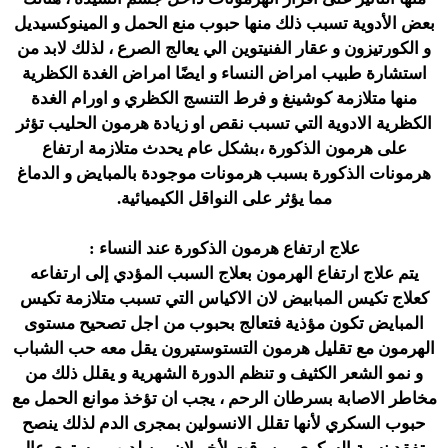
بعض الأدوية تسبب ذلك منها حبوب منع الحمل و المينوكسيديل
و الكورتيزون و عقار الفنيتوين الي يعالج الصرع ، لذلك لابد من
استشارة طبيب امراض النساء و ايضًا امراض الغدة الكظرية
منها متلازمة كوشينغ و فرط التنسج الكظري و اورام الغدة
الكظرية الادوية التي تسبب نقص او زيادة هرمون الحليب تؤثر
على هرمون الذكورة ،بشكل عام يحدث متلازمة ارتفاع
هرمونات الذكورة بسبب هرمونات موجودة بالمبايض و الدماغ
مما يؤثر على النواقل الكيميائية.
علاج ارتفاع هرمون الذكورة عند النساء :
يتم علاج ارتفاع الهرمون بعلاج السبب المؤدي إلى ارتفاعه
كعلاج تكيس المبابيض لان الاكياس التي تسبب متلازمة تكيس
المبايض تكون مؤذية فتعالج بحبوب من اجل تصحيح مستوى
الهرمون مع تقليل هرمون التستوستيرون يقل معه حب الشباب
و نمو الشعر الكثيف و تنظم الدورة الشهرية و يقلل ذلك من
مخاطر الاصابة بسرطان الرحم ، يجب ان تؤخذ موانع الحمل مع
حبوب السكري لأنها تقلل الانسولين بمجرى الدم لذلك ينصح